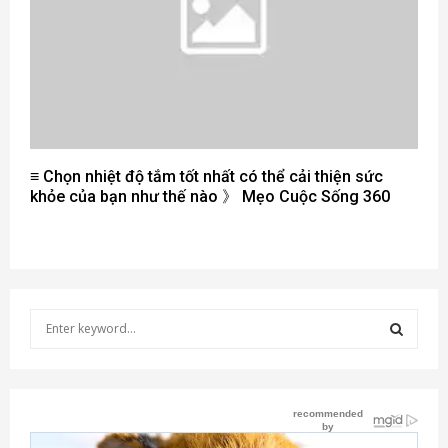
≡ Chọn nhiệt độ tắm tốt nhất có thể cải thiện sức
khỏe của bạn như thế nào 》 Mẹo Cuộc Sống 360
S
e
a
S
r
c
E
h
f