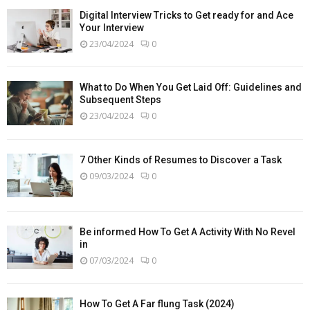
Digital Interview Tricks to Get ready for and Ace
Your Interview
23/04/2024
0
What to Do When You Get Laid Off: Guidelines and
Subsequent Steps
23/04/2024
0
7 Other Kinds of Resumes to Discover a Task
09/03/2024
0
Be informed How To Get A Activity With No Revel
in
07/03/2024
0
How To Get A Far flung Task (2024)