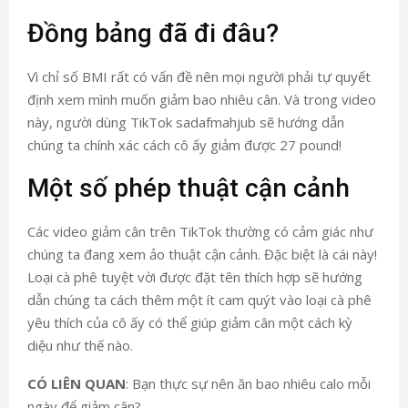
Đồng bảng đã đi đâu?
Vì chỉ số BMI rất có vấn đề nên mọi người phải tự quyết
định xem mình muốn giảm bao nhiêu cân. Và trong video
này, người dùng TikTok sadafmahjub sẽ hướng dẫn
chúng ta chính xác cách cô ấy giảm được 27 pound!
Một số phép thuật cận cảnh
Các video giảm cân trên TikTok thường có cảm giác như
chúng ta đang xem ảo thuật cận cảnh. Đặc biệt là cái này!
Loại cà phê tuyệt vời được đặt tên thích hợp sẽ hướng
dẫn chúng ta cách thêm một ít cam quýt vào loại cà phê
yêu thích của cô ấy có thể giúp giảm cân một cách kỳ
diệu như thế nào.
CÓ LIÊN QUAN
: Bạn thực sự nên ăn bao nhiêu calo mỗi
ngày để giảm cân?