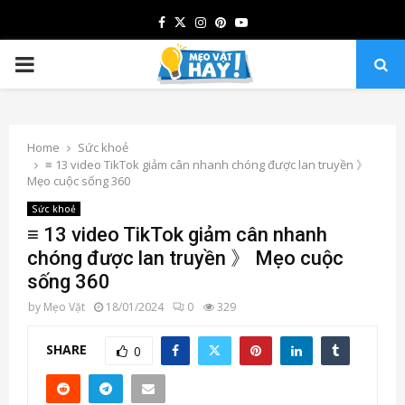
Facebook
Twitter
Instagram
Pinterest
Youtube
PRIMARY
MENU
Home
Sức khoẻ
≡ 13 video TikTok giảm cân nhanh chóng được lan truyền 》
Mẹo cuộc sống 360
Sức khoẻ
≡ 13 video TikTok giảm cân nhanh
chóng được lan truyền 》 Mẹo cuộc
sống 360
by
Mẹo Vặt
18/01/2024
0
329
SHARE
0