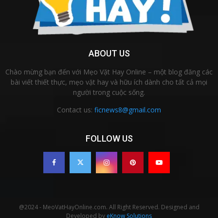
ABOUT US
Chào mừng bạn đến với Mẹo Vặt Hay Online – một blog đăng các
bài viết thiết thực, mẹo vặt hay và hữu ích dành cho tất cả mọi
người trong cuộc sống.
Contact us:
ficnews8@gmail.com
FOLLOW US
@2024 - MeoVatHayOnline.com. All Right Reserved. Designed and
Developed by
eKnow Solutions