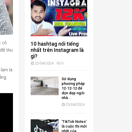
c cô
10 hashtag nổi tiếng
 để thu
nhất trên Instagram là
gì?
25/04/2024
0
 làm là
bằng
Sử dụng
phương pháp
12-12-12 để
dọn dẹp ngôi
nhà...
25/04/2024
‘TikTok Notes’
là cuộc thi mới
nhất của