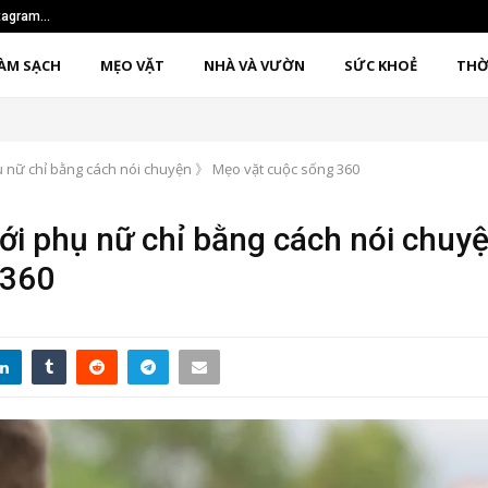
nstagram…
Sử dụng phương pháp 1
ÀM SẠCH
MẸO VẶT
NHÀ VÀ VƯỜN
SỨC KHOẺ
THỜ
ụ nữ chỉ bằng cách nói chuyện 》 Mẹo vặt cuộc sống 360
ới phụ nữ chỉ bằng cách nói chuy
 360