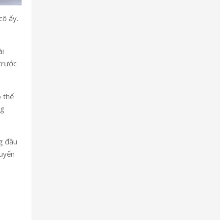
cô ấy.
ài
trước
ó thể
ng
ng đầu
huyến