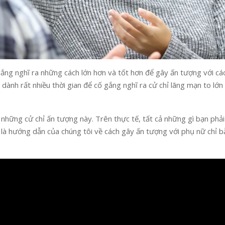
gắng nghĩ ra những cách lớn hơn và tốt hơn để gây ấn tượng với cá
ai dành rất nhiều thời gian để cố gắng nghĩ ra cử chỉ lãng mạn to lớn
hững cử chỉ ấn tượng này. Trên thực tế, tất cả những gì bạn phải
ây là hướng dẫn của chúng tôi về cách gây ấn tượng với phụ nữ chỉ 