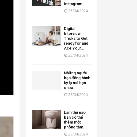
Instagram
25/04/2024
Digital
Interview
Tricks to Get
ready for and
Ace Your...
23/04/2024
Những người
bạn đồng hành
kỳ lạ mà bạn
chưa...
23/04/2024
Làm thế nào
bạn có thể
thêm một
phòng tắm...
23/04/2024