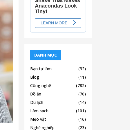
DANH MỤC
Bạn tự làm
(32)
Blog
(11)
Công nghệ
(782)
Đồ ăn
(70)
Du lịch
(14)
Làm sạch
(101)
Mẹo vặt
(16)
Nghề nghiệp
(23)