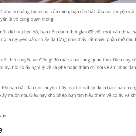
 phụ nữ bằng tài ăn nói của mình, bạn cần bắt đầu nói chuyện với 
uyện là vô cùng quan trọng!
ột dịch vụ hẹn hò, bạn nên dành thời gian để viết một câu thoại h
nó là nguyên bản: cô ấy đã từng nhìn thấy rất nhiều phần mở đầu 
cuộc trò chuyện về điều gì đó mà cả hai cùng quan tâm. Điều này c
cô ấy, hỏi cô ấy nghĩ gì về cà phê hoặc thậm chí hỏi về âm nhạc đa
Khi bạn bắt đầu nói chuyện, hãy loại bỏ bất kỳ “kịch bản” nào tro
 ấy muốn nói. Điều này cho phép bạn tìm hiểu thêm về cô ấy và k
 vậy
e