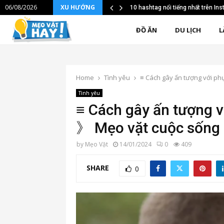
06/08/2026
XU HƯỚNG
10 hashtag nổi tiếng nhất trên I
ĐỒ ĂN
DU LỊCH
L
Home
Tình yêu
≡ Cách gây ấn tượng với ph
Tình yêu
≡ Cách gây ấn tượng v
》 Mẹo vặt cuộc sống
by
Mẹo Vặt
14/01/2024
0
409
SHARE
0