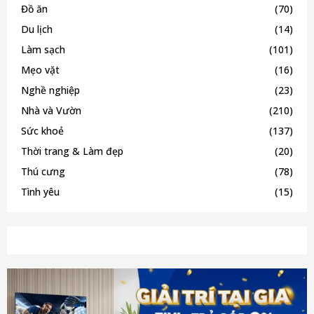
Đồ ăn
(70)
Du lịch
(14)
Làm sạch
(101)
Mẹo vặt
(16)
Nghề nghiệp
(23)
Nhà và Vườn
(210)
Sức khoẻ
(137)
Thời trang & Làm đẹp
(20)
Thú cưng
(78)
Tình yêu
(15)