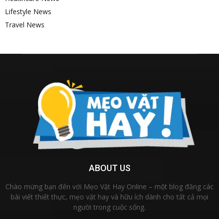
Lifestyle News
Travel News
ABOUT US
Chào mừng bạn đến với Mẹo Vặt Hay Online – một blog đăng các
bài viết thiết thực, mẹo vặt hay và hữu ích dành cho tất cả mọi
người trong cuộc sống.