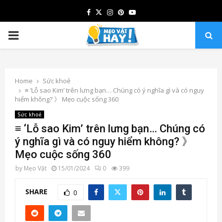
Facebook
Twitter
Instagram
Pinterest
Youtube
PRIMARY
MENU
Home
Sức khoẻ
≡ ‘Lỗ sao Kim’ trên lưng bạn… Chúng có ý nghĩa gì và có nguy
hiểm không? 》 Mẹo cuộc sống 360
Sức khoẻ
≡ ‘Lỗ sao Kim’ trên lưng bạn… Chúng có
ý nghĩa gì và có nguy hiểm không? 》
Mẹo cuộc sống 360
by
Mẹo Vặt
15/01/2024
0
399
SHARE
0