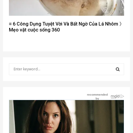
≡ 6 Công Dụng Tuyệt Vời Và Bất Ngờ Của Lá Nhôm 》
Mẹo vặt cuộc sống 360
S
e
a
S
r
c
E
h
f
A
o
r
R
:
C