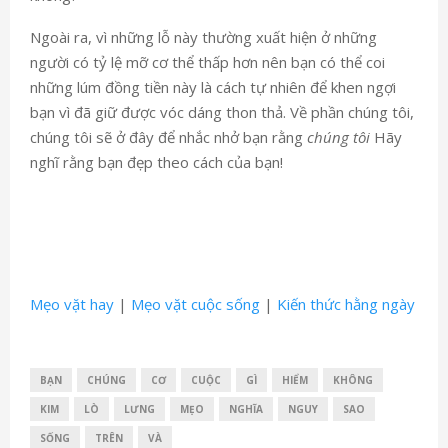
Ngoài ra, vì những lỗ này thường xuất hiện ở những
người có tỷ lệ mỡ cơ thể thấp hơn nên bạn có thể coi
những lúm đồng tiền này là cách tự nhiên để khen ngợi
bạn vì đã giữ được vóc dáng thon thả. Về phần chúng tôi,
chúng tôi sẽ ở đây để nhắc nhở bạn rằng
chúng tôi
Hãy
nghĩ rằng bạn đẹp theo cách của bạn!
Mẹo vặt hay
|
Mẹo vặt cuộc sống
|
Kiến thức hằng ngày
BẠN
CHÚNG
CƠ
CUỘC
GÌ
HIỂM
KHÔNG
KIM
LÒ
LƯNG
MẸO
NGHĨA
NGUY
SAO
SỐNG
TRÊN
VÀ