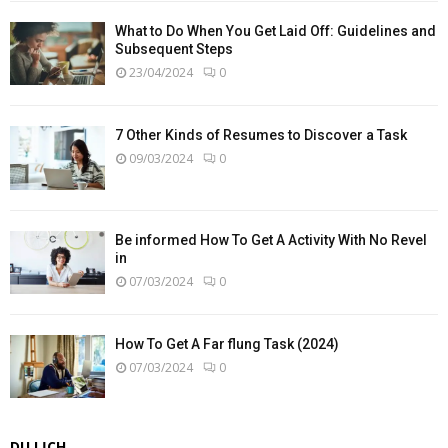
What to Do When You Get Laid Off: Guidelines and
Subsequent Steps
23/04/2024
0
7 Other Kinds of Resumes to Discover a Task
09/03/2024
0
Be informed How To Get A Activity With No Revel
in
07/03/2024
0
How To Get A Far flung Task (2024)
07/03/2024
0
DU LỊCH