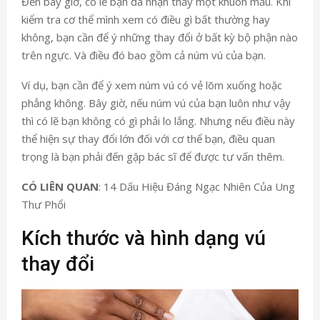
Đến bây giờ, có lẽ bạn đã nhận thấy một khuôn mẫu. Khi
kiểm tra cơ thể mình xem có điều gì bất thường hay
không, bạn cần để ý những thay đổi ở bất kỳ bộ phận nào
trên ngực. Và điều đó bao gồm cả núm vú của bạn.
Ví dụ, bạn cần để ý xem núm vú có vẻ lõm xuống hoặc
phẳng không. Bây giờ, nếu núm vú của bạn luôn như vậy
thì có lẽ bạn không có gì phải lo lắng. Nhưng nếu điều này
thể hiện sự thay đổi lớn đối với cơ thể bạn, điều quan
trọng là bạn phải đến gặp bác sĩ để được tư vấn thêm.
CÓ LIÊN QUAN
: 14 Dấu Hiệu Đáng Ngạc Nhiên Của Ung
Thư Phổi
Kích thước và hình dạng vú
thay đổi