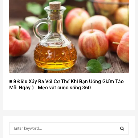
≡ 8 Điều Xảy Ra Với Cơ Thể Khi Bạn Uống Giấm Táo
Mỗi Ngày 》 Mẹo vặt cuộc sống 360
S
e