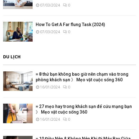
07/03/2024
0
How To Get A Far flung Task (2024)
07/03/2024
0
DU LỊCH
≡ 8 thứ bạn không bao giờ nên chạm vào trong
phòng khách sạn 》 Mẹo vặt cuộc sống 360
16/01/2024
0
≡ 27 mẹo hay trong khách sạn để cứu mạng bạn
》 Mẹo vặt cuộc sống 360
16/01/2024
0
≡ 10 Điều Nên & Không Nên Khi Đi Máy Bay Giữa