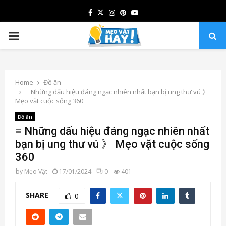
Facebook
Twitter
Instagram
Pinterest
Youtube
PRIMARY
MENU
Home
Đồ ăn
≡ Những dấu hiệu đáng ngạc nhiên nhất bạn bị ung thư vú 》
Mẹo vặt cuộc sống 360
Đồ ăn
≡ Những dấu hiệu đáng ngạc nhiên nhất
bạn bị ung thư vú 》 Mẹo vặt cuộc sống
360
by
Mẹo Vặt
17/01/2024
0
401
SHARE
0