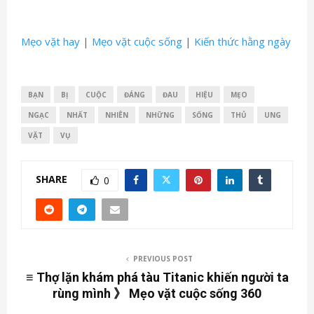
Mẹo vặt hay
|
Mẹo vặt cuộc sống
|
Kiến thức hằng ngày
BẠN
BỊ
CUỘC
ĐÁNG
ĐAU
HIỆU
MẸO
NGẠC
NHẤT
NHIÊN
NHỮNG
SỐNG
THỦ
UNG
VẶT
VỤ
SHARE
0
PREVIOUS POST
≡ Thợ lặn khám phá tàu Titanic khiến người ta
rùng mình 》 Mẹo vặt cuộc sống 360