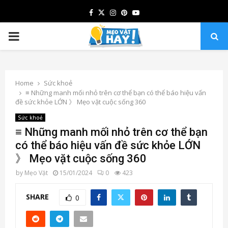
Facebook
Twitter
Instagram
Pinterest
Youtube
PRIMARY
MENU
Home
Sức khoẻ
≡ Những manh mối nhỏ trên cơ thể bạn có thể báo hiệu vấn
đề sức khỏe LỚN 》 Mẹo vặt cuộc sống 360
Sức khoẻ
≡ Những manh mối nhỏ trên cơ thể bạn
có thể báo hiệu vấn đề sức khỏe LỚN
》 Mẹo vặt cuộc sống 360
by
Mẹo Vặt
15/01/2024
0
423
SHARE
0