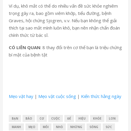
Ví dụ, khô mắt có thể do nhiều vấn đề sức khỏe nghiêm
trọng gây ra, bao gồm viêm khớp, tiểu đường, bệnh
Graves, hội chứng Sjogren, v.v. Nếu bạn không thể giải
thích tại sao mắt mình luôn khô, bạn nên nhận chẩn đoán
chính thức từ bác sĩ.
CÓ LIÊN QUAN
: 8 thay đổi trên cơ thể bạn là triệu chứng
bí mật của bệnh tật
Mẹo vặt hay
|
Mẹo vặt cuộc sống
|
Kiến thức hằng ngày
BẠN
BÁO
CƠ
CUỘC
ĐỂ
HIỆU
KHỎE
LON
MANH
MẸO
MỖI
NHỎ
NHỮNG
SỐNG
SỨC