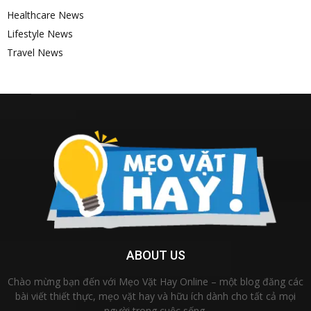
Healthcare News
Lifestyle News
Travel News
ABOUT US
Chào mừng bạn đến với Mẹo Vặt Hay Online – một blog đăng các
bài viết thiết thực, mẹo vặt hay và hữu ích dành cho tất cả mọi
người trong cuộc sống.