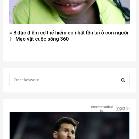
≡ 8 đặc điểm cơ thể hiếm có nhất tồn tại ở con người
》 Mẹo vặt cuộc sống 360
S
e
a
S
r
c
E
h
f
A
o
r
R
: