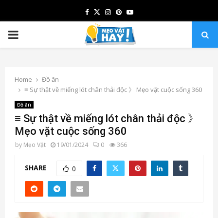
Facebook
Twitter
Instagram
Pinterest
Youtube
PRIMARY
MENU
Home
Đồ ăn
≡ Sự thật về miếng lót chân thải độc 》 Mẹo vặt cuộc sống 360
Đồ ăn
≡ Sự thật về miếng lót chân thải độc 》
Mẹo vặt cuộc sống 360
by
Mẹo Vặt
19/01/2024
0
366
SHARE
0