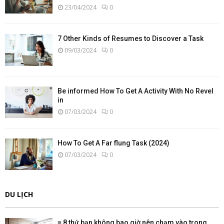
23/04/2024
0
7 Other Kinds of Resumes to Discover a Task
09/03/2024
0
Be informed How To Get A Activity With No Revel
in
07/03/2024
0
How To Get A Far flung Task (2024)
07/03/2024
0
DU LỊCH
≡ 8 thứ bạn không bao giờ nên chạm vào trong