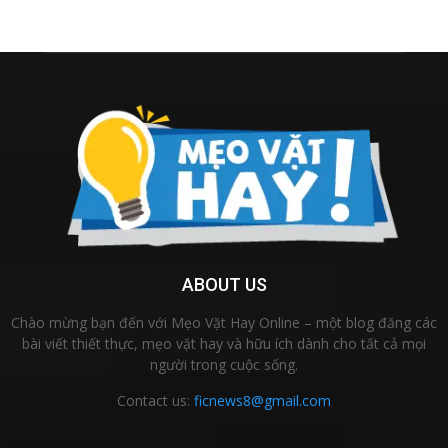
ABOUT US
Chào mừng bạn đến với Mẹo Vặt Hay Online – một blog đăng các
bài viết thiết thực, mẹo vặt hay và hữu ích dành cho tất cả mọi
người trong cuộc sống.
Contact us:
ficnews8@gmail.com