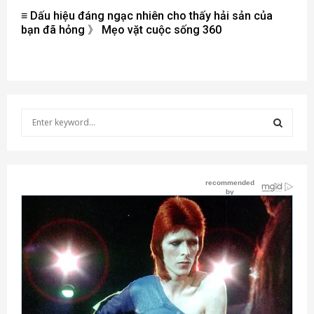
≡ Dấu hiệu đáng ngạc nhiên cho thấy hải sản của
bạn đã hỏng 》 Mẹo vặt cuộc sống 360
S
e
a
S
r
c
E
h
f
A
o
r
R
:
C
H