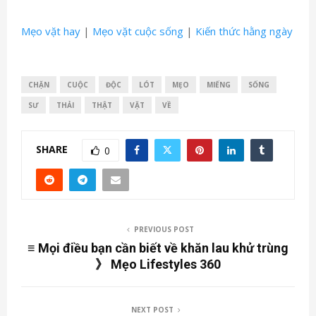
Mẹo vặt hay
|
Mẹo vặt cuộc sống
|
Kiến thức hằng ngày
CHẶN
CUỘC
ĐỘC
LÓT
MẸO
MIẾNG
SỐNG
SƯ
THẢI
THẬT
VẶT
VỀ
SHARE
0
PREVIOUS POST
≡ Mọi điều bạn cần biết về khăn lau khử trùng
》 Mẹo Lifestyles 360
NEXT POST