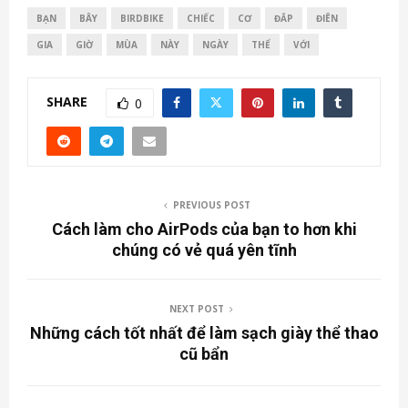
BẠN
BÂY
BIRDBIKE
CHIẾC
CƠ
ĐẮP
ĐIÊN
GIA
GIỜ
MÙA
NÀY
NGÀY
THỂ
VỚI
SHARE
0
PREVIOUS POST
Cách làm cho AirPods của bạn to hơn khi
chúng có vẻ quá yên tĩnh
NEXT POST
Những cách tốt nhất để làm sạch giày thể thao
cũ bẩn