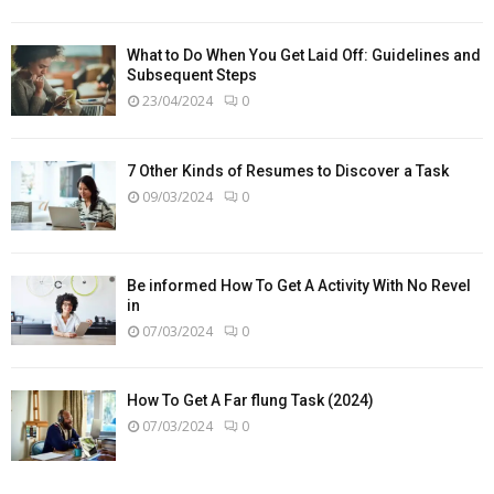
What to Do When You Get Laid Off: Guidelines and
Subsequent Steps
23/04/2024
0
7 Other Kinds of Resumes to Discover a Task
09/03/2024
0
Be informed How To Get A Activity With No Revel
in
07/03/2024
0
How To Get A Far flung Task (2024)
07/03/2024
0