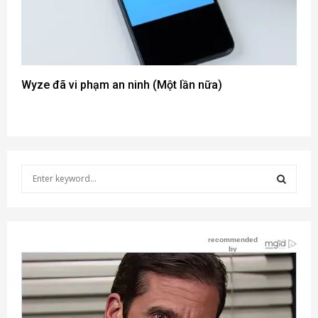
Wyze đã vi phạm an ninh (Một lần nữa)
S
e
a
S
r
c
E
h
f
A
o
r
R
: