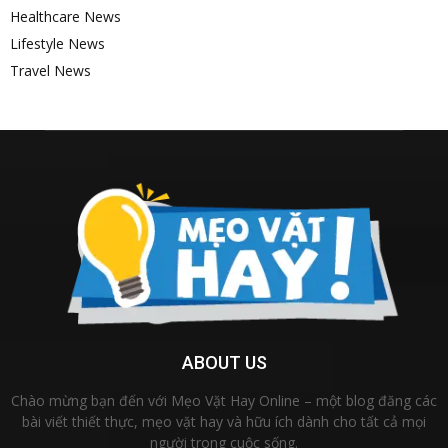
Healthcare News
Lifestyle News
Travel News
ABOUT US
Chào mừng bạn đến với Mẹo Vặt Hay Online – một blog đăng các
bài viết thiết thực, mẹo vặt hay và hữu ích dành cho tất cả mọi
người trong cuộc sống.