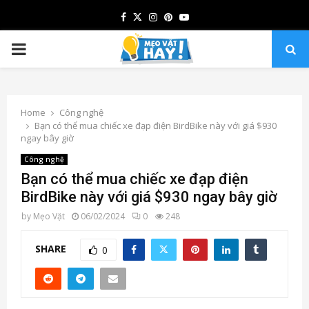
Facebook
Twitter
Instagram
Pinterest
Youtube
PRIMARY
MENU
Home
Công nghệ
Bạn có thể mua chiếc xe đạp điện BirdBike này với giá $930
ngay bây giờ
Công nghệ
Bạn có thể mua chiếc xe đạp điện
BirdBike này với giá $930 ngay bây giờ
by
Mẹo Vặt
06/02/2024
0
248
SHARE
0