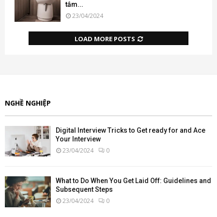
tắm...
23/04/2024
LOAD MORE POSTS
NGHỀ NGHIỆP
Digital Interview Tricks to Get ready for and Ace
Your Interview
23/04/2024
0
What to Do When You Get Laid Off: Guidelines and
Subsequent Steps
23/04/2024
0