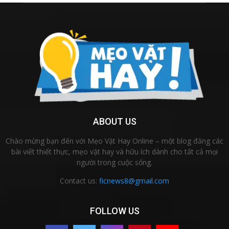
ABOUT US
Chào mừng bạn đến với Mẹo Vặt Hay Online – một blog đăng các
bài viết thiết thực, mẹo vặt hay và hữu ích dành cho tất cả mọi
người trong cuộc sống.
Contact us:
ficnews8@gmail.com
FOLLOW US