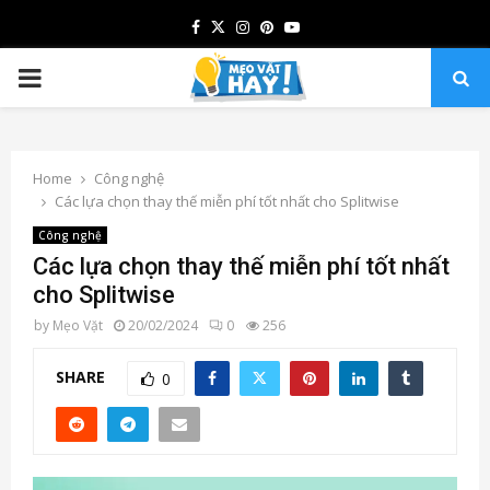
Facebook
Twitter
Instagram
Pinterest
Youtube
PRIMARY
MENU
Home
Công nghệ
Các lựa chọn thay thế miễn phí tốt nhất cho Splitwise
Công nghệ
Các lựa chọn thay thế miễn phí tốt nhất
cho Splitwise
by
Mẹo Vặt
20/02/2024
0
256
SHARE
0