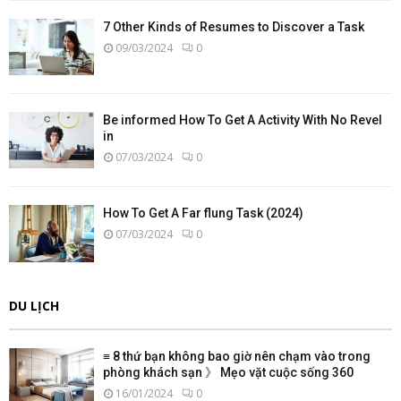
7 Other Kinds of Resumes to Discover a Task
09/03/2024
0
Be informed How To Get A Activity With No Revel
in
07/03/2024
0
How To Get A Far flung Task (2024)
07/03/2024
0
DU LỊCH
≡ 8 thứ bạn không bao giờ nên chạm vào trong
phòng khách sạn 》 Mẹo vặt cuộc sống 360
16/01/2024
0