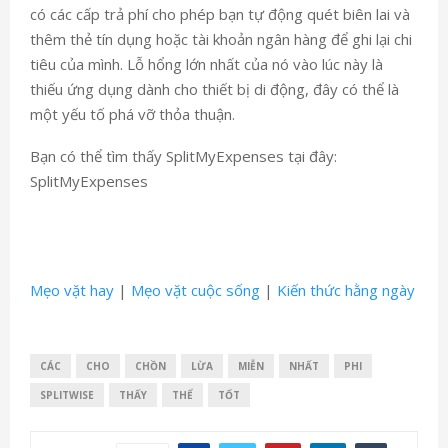
có các cấp trả phí cho phép bạn tự động quét biên lai và
thêm thẻ tín dụng hoặc tài khoản ngân hàng để ghi lại chi
tiêu của mình. Lỗ hổng lớn nhất của nó vào lúc này là
thiếu ứng dụng dành cho thiết bị di động, đây có thể là
một yếu tố phá vỡ thỏa thuận.
Bạn có thể tìm thấy SplitMyExpenses tại đây:
SplitMyExpenses
Mẹo vặt hay
|
Mẹo vặt cuộc sống
|
Kiến thức hằng ngày
CÁC
CHO
CHỒN
LỪA
MIỄN
NHẤT
PHI
SPLITWISE
THẤY
THỂ
TỐT