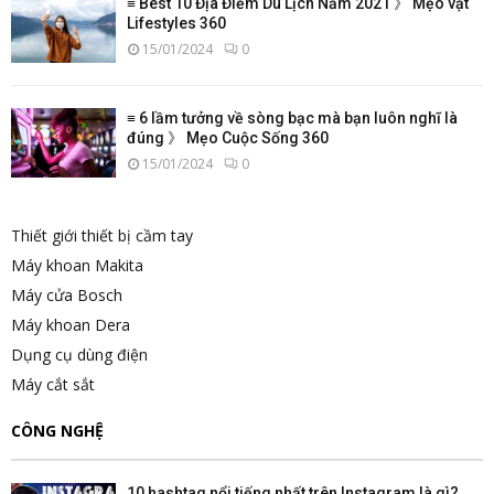
≡ Best 10 Địa Điểm Du Lịch Năm 2021 》 Mẹo vặt
Lifestyles 360
15/01/2024
0
≡ 6 lầm tưởng về sòng bạc mà bạn luôn nghĩ là
đúng 》 Mẹo Cuộc Sống 360
15/01/2024
0
Thiết giới thiết bị cầm tay
Máy khoan Makita
Máy cửa Bosch
Máy khoan Dera
Dụng cụ dùng điện
Máy cắt sắt
CÔNG NGHỆ
10 hashtag nổi tiếng nhất trên Instagram là gì?