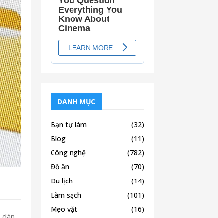
DANH MỤC
Bạn tự làm
(32)
Blog
(11)
Công nghệ
(782)
Đồ ăn
(70)
Du lịch
(14)
Làm sạch
(101)
Mẹo vặt
(16)
à dán