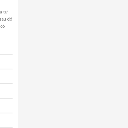
a tự
 sau đó
 có