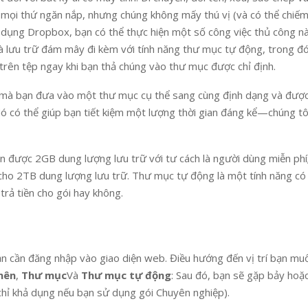
iữ mọi thứ ngăn nắp, nhưng chúng không mấy thú vị (và có thể chiếm
sử dụng Dropbox, bạn có thể thực hiện một số công việc thủ công 
 lưu trữ đám mây đi kèm với tính năng thư mục tự động, trong đó
trên tệp ngay khi bạn thả chúng vào thư mục được chỉ định.
nh mà bạn đưa vào một thư mục cụ thể sang cùng định dạng và được
ó có thể giúp bạn tiết kiệm một lượng thời gian đáng kể—chúng tô
 được 2GB dung lượng lưu trữ với tư cách là người dùng miễn phí;
cho 2TB dung lượng lưu trữ. Thư mục tự động là một tính năng có
rả tiền cho gói hay không.
 cần đăng nhập vào giao diện web. Điều hướng đến vị trí bạn mu
nên
,
Thư mục
Và
Thư mục tự động
: Sau đó, bạn sẽ gặp bảy hoặ
chỉ khả dụng nếu bạn sử dụng gói Chuyên nghiệp).