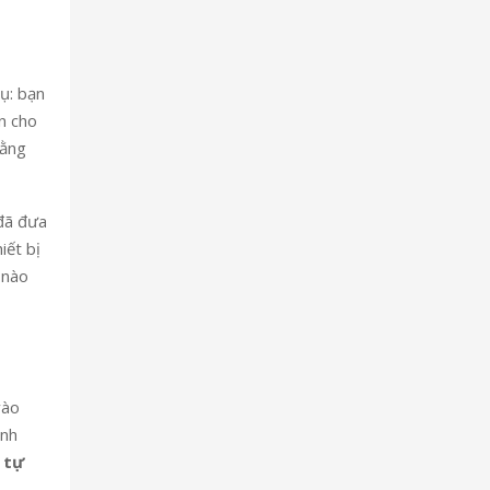
ụ: bạn
n cho
rằng
đã đưa
iết bị
 nào
vào
ánh
 tự