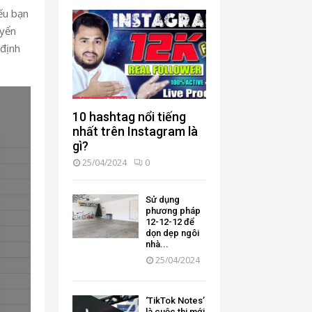
ếu bạn
uyển
 định
10 hashtag nổi tiếng
nhất trên Instagram là
gì?
25/04/2024
0
Sử dụng
phương pháp
12-12-12 để
dọn dẹp ngôi
nhà...
25/04/2024
‘TikTok Notes’
là cuộc thi mới