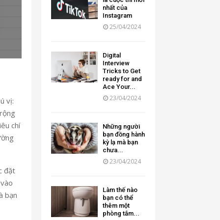
nhất của
Instagram
25/04/2024
Digital
Interview
Tricks to Get
ready for and
Ace Your...
23/04/2024
ú vị:
 rộng
êu chí
Những người
bạn đồng hành
rường
kỳ lạ mà bạn
chưa...
23/04/2024
c đặt
 vào
Làm thế nào
mà bạn
bạn có thể
thêm một
phòng tắm...