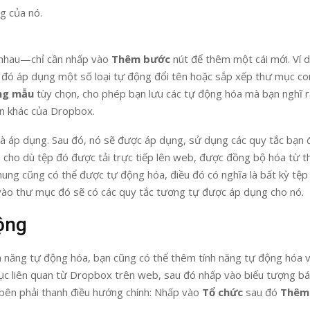
g của nó.
 nhau—chỉ cần nhấp vào
Thêm bước
nút để thêm một cái mới. Ví d
 đó áp dụng một số loại tự động đổi tên hoặc sắp xếp thư mục co
ng mẫu
tùy chọn, cho phép bạn lưu các tự động hóa mà bạn nghĩ 
n khác của Dropbox.
à áp dụng. Sau đó, nó sẽ được áp dụng, sử dụng các quy tắc bạn 
 cho dù tệp đó được tải trực tiếp lên web, được đồng bộ hóa từ th
hung cũng có thể được tự động hóa, điều đó có nghĩa là bất kỳ tệp
 vào thư mục đó sẽ có các quy tắc tương tự được áp dụng cho nó.
ộng
nh năng tự động hóa, bạn cũng có thể thêm tính năng tự động hóa 
ục liên quan từ Dropbox trên web, sau đó nhấp vào biểu tượng b
 bên phải thanh điều hướng chính: Nhấp vào
Tổ chức
sau đó
Thêm