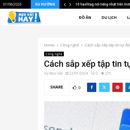
07/08/2026
XU HƯỚNG
10 hashtag nổi tiếng nhất trên I
ĐỒ ĂN
DU LỊCH
L
Home
Công nghệ
Cách sắp xếp tập tin tự đ
Công nghệ
Cách sắp xếp tập tin 
by
Mẹo Vặt
22/01/2024
0
275
SHARE
0