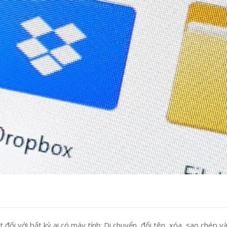
t đối với bất kỳ ai có máy tính: Di chuyển, đổi tên, xóa, sao chép v