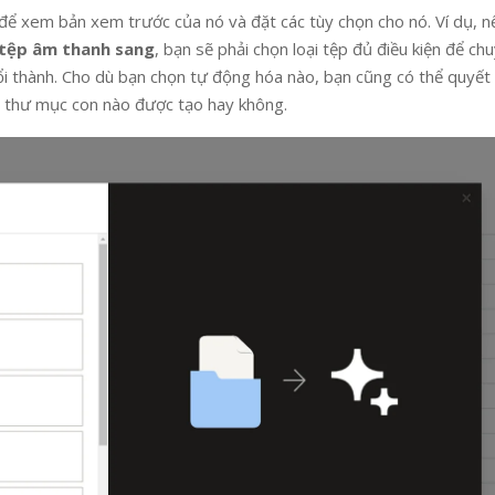
để xem bản xem trước của nó và đặt các tùy chọn cho nó. Ví dụ, n
 tệp âm thanh sang
, bạn sẽ phải chọn loại tệp đủ điều kiện để ch
i thành. Cho dù bạn chọn tự động hóa nào, bạn cũng có thể quyết
ỳ thư mục con nào được tạo hay không.