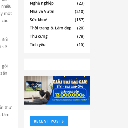
Nghề nghiệp
(23)
 nhiều
Nhà và Vườn
(210)
này một
Sức khoẻ
(137)
 các
Thời trang & Làm đẹp
(20)
Thú cưng
(78)
 đổi
Tình yêu
(15)
i sẽ
 gói
 sẵn
ốn thư
c tám
RECENT POSTS