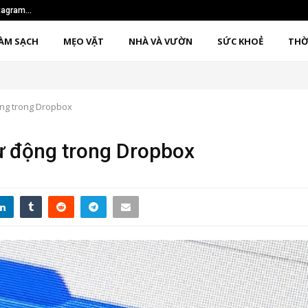
nstagram…
Sử dụng phương pháp 1
ÀM SẠCH
MẸO VẶT
NHÀ VÀ VƯỜN
SỨC KHOẺ
THỜ
ộng trong Dropbox
tự động trong Dropbox