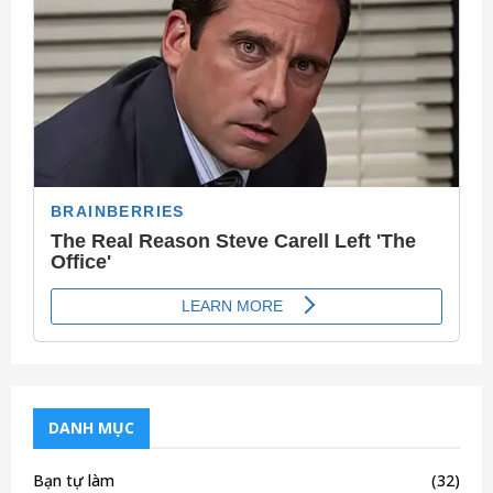
r
R
:
C
H
DANH MỤC
Bạn tự làm
(32)