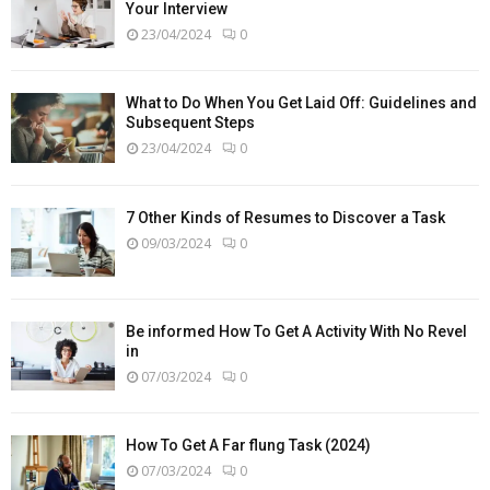
Your Interview
23/04/2024
0
What to Do When You Get Laid Off: Guidelines and
Subsequent Steps
23/04/2024
0
7 Other Kinds of Resumes to Discover a Task
09/03/2024
0
Be informed How To Get A Activity With No Revel
in
07/03/2024
0
How To Get A Far flung Task (2024)
07/03/2024
0