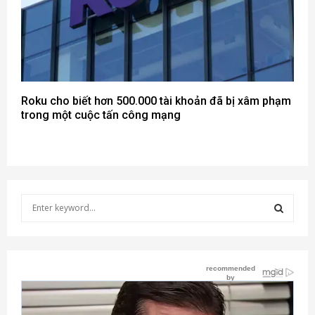
Roku cho biết hơn 500.000 tài khoản đã bị xâm phạm
trong một cuộc tấn công mạng
S
e
a
S
r
c
E
h
f
A
o