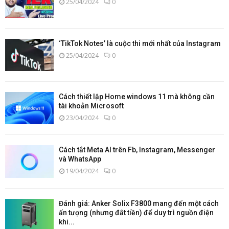
25/04/2024
0
‘TikTok Notes’ là cuộc thi mới nhất của Instagram
25/04/2024
0
Cách thiết lập Home windows 11 mà không cần
tài khoản Microsoft
23/04/2024
0
Cách tắt Meta AI trên Fb, Instagram, Messenger
và WhatsApp
19/04/2024
0
Đánh giá: Anker Solix F3800 mang đến một cách
ấn tượng (nhưng đắt tiền) để duy trì nguồn điện
khi...