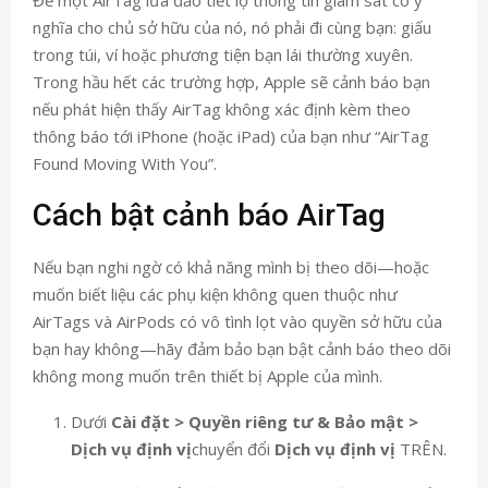
Để một AirTag lừa đảo tiết lộ thông tin giám sát có ý
nghĩa cho chủ sở hữu của nó, nó phải đi cùng bạn: giấu
trong túi, ví hoặc phương tiện bạn lái thường xuyên.
Trong hầu hết các trường hợp, Apple sẽ cảnh báo bạn
nếu phát hiện thấy AirTag không xác định kèm theo
thông báo tới iPhone (hoặc iPad) của bạn như “AirTag
Found Moving With You”.
Cách bật cảnh báo AirTag
Nếu bạn nghi ngờ có khả năng mình bị theo dõi—hoặc
muốn biết liệu các phụ kiện không quen thuộc như
AirTags và AirPods có vô tình lọt vào quyền sở hữu của
bạn hay không—hãy đảm bảo bạn bật cảnh báo theo dõi
không mong muốn trên thiết bị Apple của mình.
Dưới
Cài đặt > Quyền riêng tư & Bảo mật >
Dịch vụ định vị
chuyển đổi
Dịch vụ định vị
TRÊN.