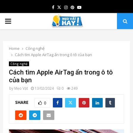
Facebook
Twitter
Instagram
Pinterest
Youtube
PRIMARY
MENU
Home
Công nghệ
Cách tìm Apple AirTag ẩn trong ô tô của bạn
Công nghệ
Cách tìm Apple AirTag ẩn trong ô tô
của bạn
by
Mẹo Vặt
13/02/2024
0
249
SHARE
0