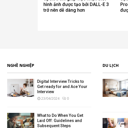
hình ảnh được tạo bởi DALL-E 3
Pro
trở nên dễ dàng hơn
đượ
NGHỀ NGHIỆP
DU LỊCH
Digital Interview Tricks to
Get ready for and Ace Your
Interview
23/04/2024
0
What to Do When You Get
Laid Off: Guidelines and
Subsequent Steps