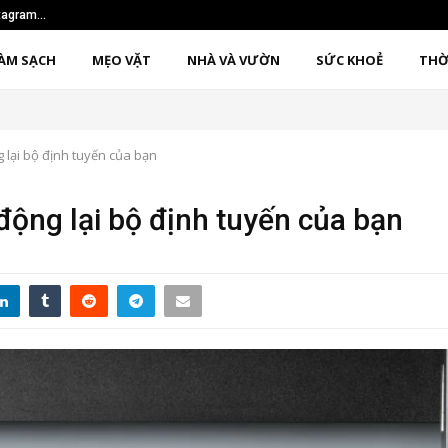
nstagram…
Sử dụng phương pháp 1
ÀM SẠCH
MẸO VẶT
NHÀ VÀ VƯỜN
SỨC KHOẺ
THỜ
g lại bộ định tuyến của bạn
động lại bộ định tuyến của bạn