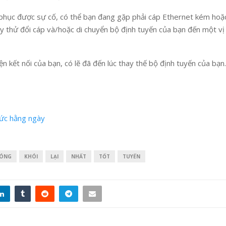
ắc phục được sự cố, có thể bạn đang gặp phải cáp Ethernet kém ho
ãy thử đổi cáp và/hoặc di chuyển bộ định tuyến của bạn đến một vị 
n kết nối của bạn, có lẽ đã đến lúc thay thế bộ định tuyến của bạn.
hức hằng ngày
ÓNG
KHÓI
LẠI
NHẤT
TỐT
TUYẾN