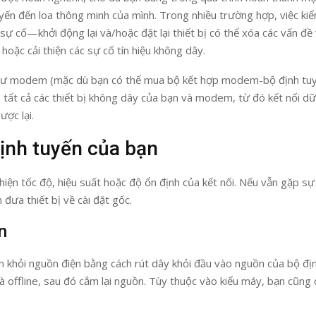
uyến đến loa thông minh của mình. Trong nhiều trường hợp, việc kiể
sự cố—khởi động lại và/hoặc đặt lại thiết bị có thể xóa các vấn đề
oặc cải thiện các sự cố tín hiệu không dây.
như modem (mặc dù bạn có thể mua bộ kết hợp modem-bộ định tuy
tất cả các thiết bị không dây của bạn và modem, từ đó kết nối dữ 
ược lại.
định tuyến của bạn
thiện tốc độ, hiệu suất hoặc độ ổn định của kết nối. Nếu vẫn gặp sự
h đưa thiết bị về cài đặt gốc.
n
ến khỏi nguồn điện bằng cách rút dây khỏi đầu vào nguồn của bộ đị
 và offline, sau đó cắm lại nguồn. Tùy thuộc vào kiểu máy, bạn cũng 