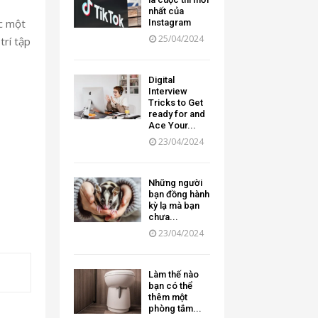
nhất của
ặc một
Instagram
25/04/2024
trí tập
Digital
Interview
Tricks to Get
ready for and
Ace Your...
23/04/2024
Những người
bạn đồng hành
kỳ lạ mà bạn
chưa...
23/04/2024
Làm thế nào
bạn có thể
thêm một
phòng tắm...