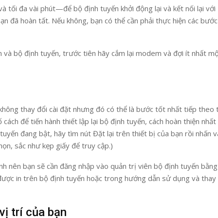
à tối đa vài phút—để bộ định tuyến khởi động lại và kết nối lại với
bạn đã hoàn tất. Nếu không, bạn có thể cần phải thực hiện các bướ
 và bộ định tuyến, trước tiên hãy cắm lại modem và đợi ít nhất m
 không thay đổi cài đặt nhưng đó có thể là bước tốt nhất tiếp theo
cách để tiến hành thiết lập lại bộ định tuyến, cách hoàn thiện nhất 
h tuyến đang bật, hãy tìm nút Đặt lại trên thiết bị của bạn rồi nhấn v
họn, sắc như kẹp giấy để truy cập.)
chỉnh nên bạn sẽ cần đăng nhập vào quản trị viên bộ định tuyến bằng
ược in trên bộ định tuyến hoặc trong hướng dẫn sử dụng và thay 
ị trí của bạn