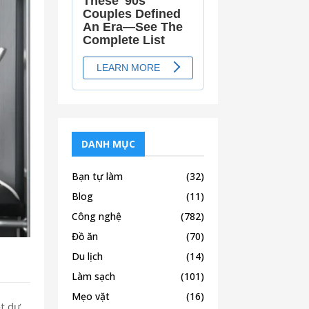
DANH MỤC
Bạn tự làm
(32)
Blog
(11)
Công nghệ
(782)
Đồ ăn
(70)
Du lịch
(14)
Làm sạch
(101)
Mẹo vặt
(16)
ột dự