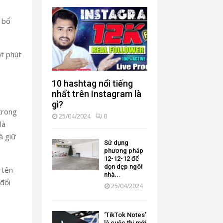
c bổ
ột phút
10 hashtag nổi tiếng
nhất trên Instagram là
gì?
 trong
25/04/2024
0
là
à giữ
Sử dụng
phương pháp
12-12-12 để
dọn dẹp ngôi
 tên
nhà...
đổi
25/04/2024
‘TikTok Notes’
là cuộc thi mới