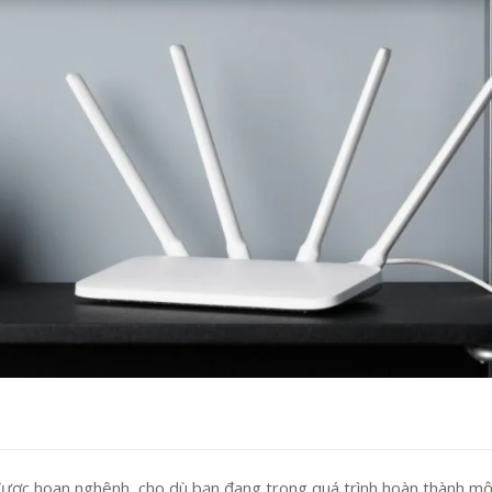
 được hoan nghênh, cho dù bạn đang trong quá trình hoàn thành m