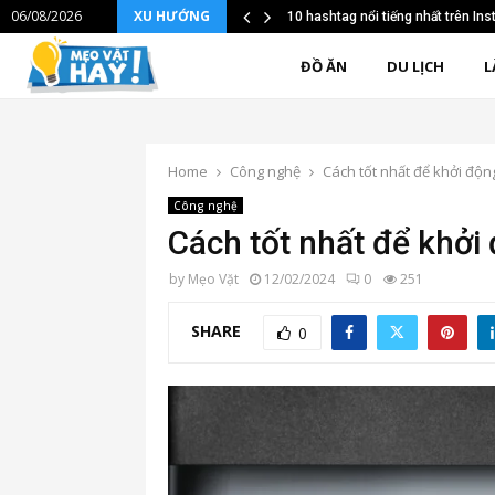
06/08/2026
XU HƯỚNG
10 hashtag nổi tiếng nhất trên I
ĐỒ ĂN
DU LỊCH
L
Home
Công nghệ
Cách tốt nhất để khởi độn
Công nghệ
Cách tốt nhất để khởi 
by
Mẹo Vặt
12/02/2024
0
251
SHARE
0