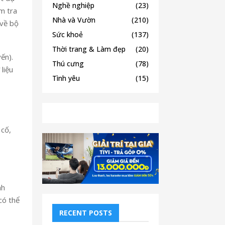
Nghề nghiệp
(23)
m tra
Nhà và Vườn
(210)
 về bộ
Sức khoẻ
(137)
Thời trang & Làm đẹp
(20)
ến).
Thú cưng
(78)
liệu
Tình yêu
(15)
 cố,
nh
có thể
RECENT POSTS