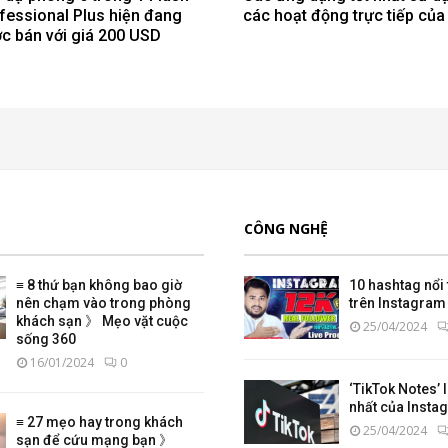
fessional Plus hiện đang
các hoạt động trực tiếp của
c bán với giá 200 USD
CÔNG NGHỆ
≡ 8 thứ bạn không bao giờ
10 hashtag nổi 
nên chạm vào trong phòng
trên Instagram 
khách sạn 》 Mẹo vặt cuộc
25/04/2024
sống 360
16/01/2024
0
‘TikTok Notes’ 
nhất của Insta
≡ 27 mẹo hay trong khách
25/04/2024
sạn để cứu mạng bạn 》