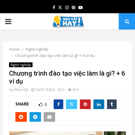
Facebook
Twitter
Instagram
Pinterest
Youtube
PRIMARY
MENU
Home
Nghề nghiệp
Chương trình đào tạo việc làm là gì? + 6 ví dụ
Nghề nghiệp
Chương trình đào tạo việc làm là gì? + 6
ví dụ
by
Mẹo Vặt
16/01/2024
0
414
SHARE
0