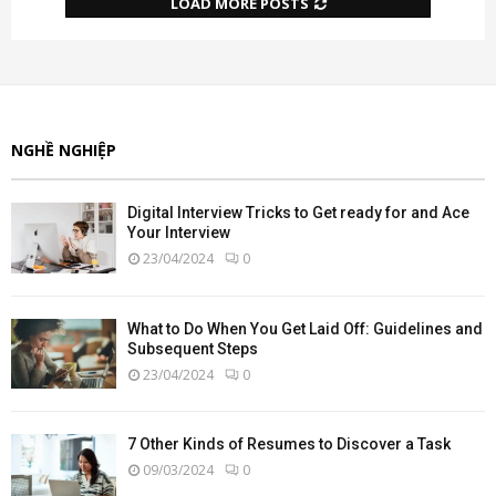
LOAD MORE POSTS
NGHỀ NGHIỆP
Digital Interview Tricks to Get ready for and Ace
Your Interview
23/04/2024
0
What to Do When You Get Laid Off: Guidelines and
Subsequent Steps
23/04/2024
0
7 Other Kinds of Resumes to Discover a Task
09/03/2024
0