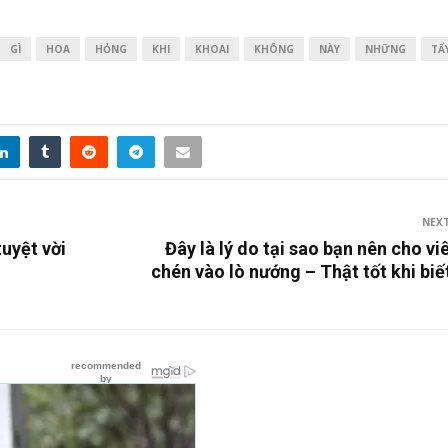
GÌ
HOA
HỎNG
KHI
KHOAI
KHÔNG
NÀY
NHỮNG
TẨ
NEX
tuyệt vời
Đây là lý do tại sao bạn nên cho vi
chén vào lò nướng – Thật tốt khi biế