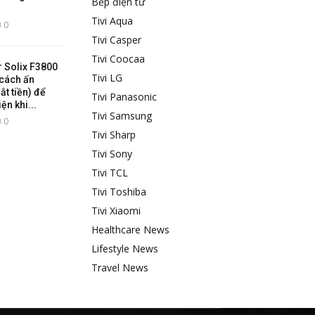
Bếp điện từ
Tivi Aqua
0
Tivi Casper
Tivi Coocaa
r Solix F3800
Tivi LG
cách ấn
t tiền) để
Tivi Panasonic
ện khi...
Tivi Samsung
0
Tivi Sharp
Tivi Sony
Tivi TCL
Tivi Toshiba
Tivi Xiaomi
Healthcare News
Lifestyle News
Travel News