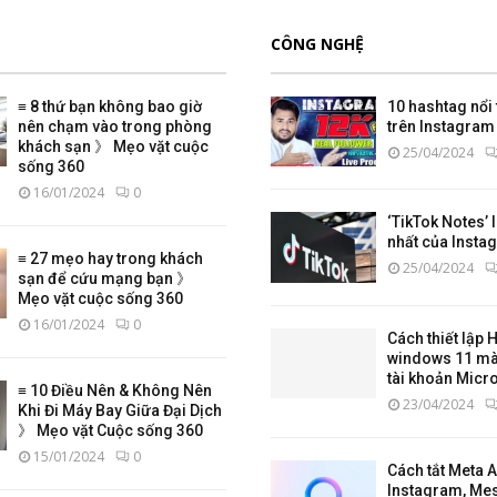
CÔNG NGHỆ
≡ 8 thứ bạn không bao giờ
10 hashtag nổi 
nên chạm vào trong phòng
trên Instagram 
khách sạn 》 Mẹo vặt cuộc
25/04/2024
sống 360
16/01/2024
0
‘TikTok Notes’ 
nhất của Insta
≡ 27 mẹo hay trong khách
25/04/2024
sạn để cứu mạng bạn 》
Mẹo vặt cuộc sống 360
16/01/2024
0
Cách thiết lập
windows 11 mà
tài khoản Micr
≡ 10 Điều Nên & Không Nên
23/04/2024
Khi Đi Máy Bay Giữa Đại Dịch
》 Mẹo vặt Cuộc sống 360
15/01/2024
0
Cách tắt Meta AI
Instagram, Me