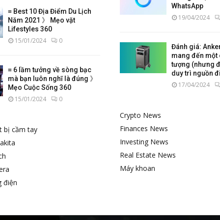
WhatsApp
≡ Best 10 Địa Điểm Du Lịch
19/04/2024
Năm 2021 》 Mẹo vặt
Lifestyles 360
15/01/2024
0
Đánh giá: Anke
mang đến một 
tượng (nhưng đắ
≡ 6 lầm tưởng về sòng bạc
duy trì nguồn đi
mà bạn luôn nghĩ là đúng 》
17/04/2024
Mẹo Cuộc Sống 360
15/01/2024
0
Crypto News
Finances News
ết bị cầm tay
Investing News
akita
Real Estate News
ch
Máy khoan
era
 điện