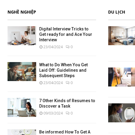
NGHỀ NGHIỆP
DU LỊCH
Digital Interview Tricks to
Get ready for and Ace Your
Interview
23/04/2024
0
What to Do When You Get
Laid Off: Guidelines and
Subsequent Steps
23/04/2024
0
7 Other Kinds of Resumes to
Discover a Task
09/03/2024
0
Be informed How To Get A