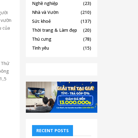
Nghề nghiệp
(23)
gười
Nhà và Vườn
(210)
m vườn
Sức khoẻ
(137)
u của
Thời trang & Làm đẹp
(20)
Thú cưng
(78)
Tình yêu
(15)
. Thứ
 bông
1,5
RECENT POSTS