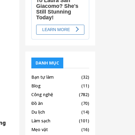
DANH MỤC
Bạn tự làm
(32)
Blog
(11)
Công nghệ
(782)
Đồ ăn
(70)
Du lịch
(14)
Làm sạch
(101)
ong
Mẹo vặt
(16)