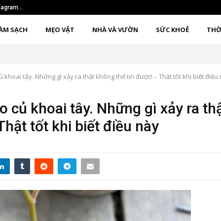
nstagram…
Sử dụng phương pháp 1
ÀM SẠCH
MẸO VẶT
NHÀ VÀ VƯỜN
SỨC KHOẺ
THỜ
hoai tây. Những gì xảy ra thật không thể tin được! – Thật tốt khi biết điều
 củ khoai tây. Những gì xảy ra th
Thật tốt khi biết điều này