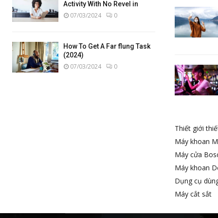
Activity With No Revel in
07/03/2024
0
How To Get A Far flung Task
(2024)
07/03/2024
0
Thiết giới thi
Máy khoan M
Máy cửa Bos
Máy khoan D
Dụng cụ dùng
Máy cắt sắt