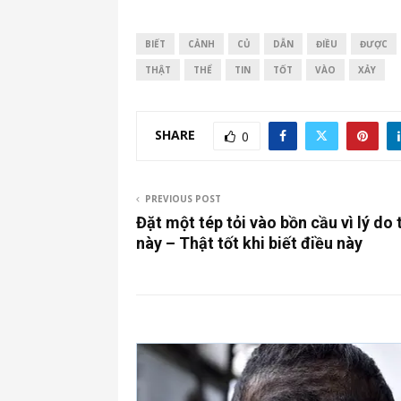
BIẾT
CẢNH
CỦ
DẪN
ĐIỀU
ĐƯỢC
THẬT
THỂ
TIN
TỐT
VÀO
XẢY
SHARE
0
PREVIOUS POST
Đặt một tép tỏi vào bồn cầu vì lý do 
này – Thật tốt khi biết điều này