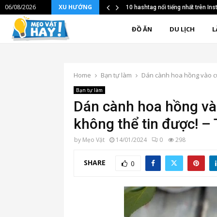
06/08/2026
XU HƯỚNG
10 hashtag nổi tiếng nhất trên I
ĐỒ ĂN
DU LỊCH
L
Home
Bạn tự làm
Dán cành hoa hồng vào củ k
Bạn tự làm
Dán cành hoa hồng vào
không thể tin được! – 
by
Mẹo Vặt
14/01/2024
0
298
SHARE
0