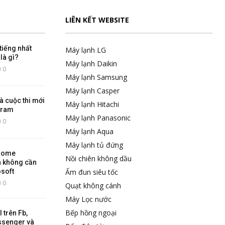
LIÊN KẾT WEBSITE
tiếng nhất
Máy lạnh LG
là gì?
Máy lạnh Daikin
0
Máy lạnh Samsung
Máy lạnh Casper
là cuộc thi mới
Máy lạnh Hitachi
gram
Máy lạnh Panasonic
0
Máy lạnh Aqua
Máy lạnh tủ đứng
 Home
Nồi chiên không dầu
 không cần
osoft
Ấm đun siêu tốc
0
Quạt không cánh
Máy Lọc nước
Bếp hồng ngoại
 trên Fb,
ssenger và