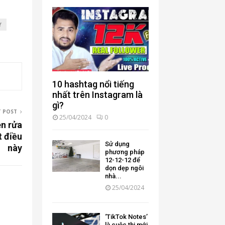
Y
10 hashtag nổi tiếng
nhất trên Instagram là
gì?
T POST
25/04/2024
0
ên rửa
t điều
Sử dụng
này
phương pháp
12-12-12 để
dọn dẹp ngôi
nhà...
25/04/2024
‘TikTok Notes’
là cuộc thi mới