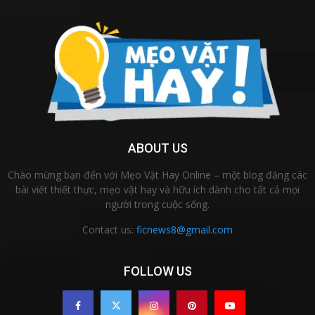
ABOUT US
Chào mừng bạn đến với Mẹo Vặt Hay Online – một blog đăng các
bài viết thiết thực, mẹo vặt hay và hữu ích dành cho tất cả mọi
người trong cuộc sống.
Contact us:
ficnews8@gmail.com
FOLLOW US