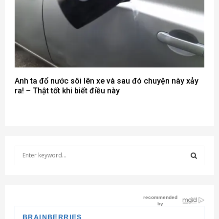
Anh ta đổ nước sôi lên xe và sau đó chuyện này xảy
ra! – Thật tốt khi biết điều này
S
e
a
S
r
c
E
h
f
A