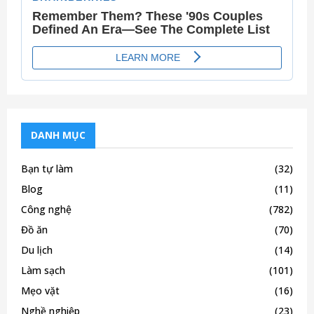
o
r
R
:
C
H
DANH MỤC
Bạn tự làm
(32)
Blog
(11)
Công nghệ
(782)
Đồ ăn
(70)
Du lịch
(14)
Làm sạch
(101)
Mẹo vặt
(16)
Nghề nghiệp
(23)