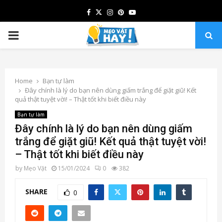
Facebook
Twitter
Instagram
Pinterest
Youtube
PRIMARY
MENU
Home
Bạn tự làm
Đây chính là lý do bạn nên dùng giấm trắng để giặt giũ! Kết
quả thật tuyệt vời! – Thật tốt khi biết điều này
Bạn tự làm
Đây chính là lý do bạn nên dùng giấm
trắng để giặt giũ! Kết quả thật tuyệt vời!
– Thật tốt khi biết điều này
by
Mẹo Vặt
15/01/2024
0
382
SHARE
0