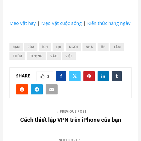
Mẹo vặt hay
|
Mẹo vặt cuộc sống
|
Kiến thức hằng ngày
BẠN
CỦA
ÍCH
LỢI
NGÔI
NHÀ
ỐP
TĂM
THÊM
TƯỢNG
VÀO
VIỆC
SHARE
0
PREVIOUS POST
Cách thiết lập VPN trên iPhone của bạn
NEXT POST