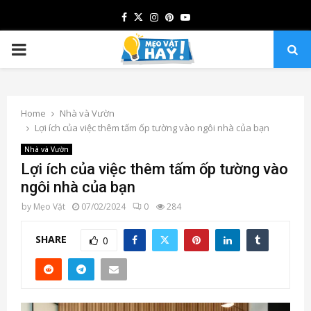
Facebook
Twitter
Instagram
Pinterest
Youtube
PRIMARY
MENU
Home
Nhà và Vườn
Lợi ích của việc thêm tấm ốp tường vào ngôi nhà của bạn
Nhà và Vườn
Lợi ích của việc thêm tấm ốp tường vào
ngôi nhà của bạn
by
Mẹo Vặt
07/02/2024
0
284
SHARE
0