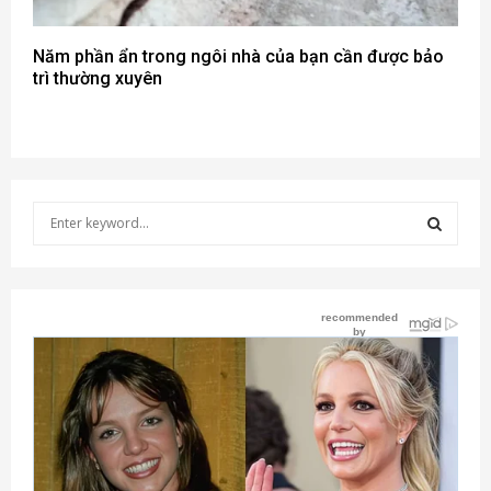
Năm phần ẩn trong ngôi nhà của bạn cần được bảo
trì thường xuyên
S
e
a
S
r
c
E
h
f
A
o
r
R
:
C
H