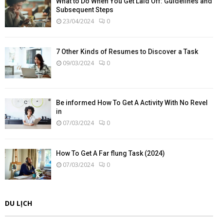
What to Do When You Get Laid Off: Guidelines and
Subsequent Steps
23/04/2024
0
7 Other Kinds of Resumes to Discover a Task
09/03/2024
0
Be informed How To Get A Activity With No Revel
in
07/03/2024
0
How To Get A Far flung Task (2024)
07/03/2024
0
DU LỊCH