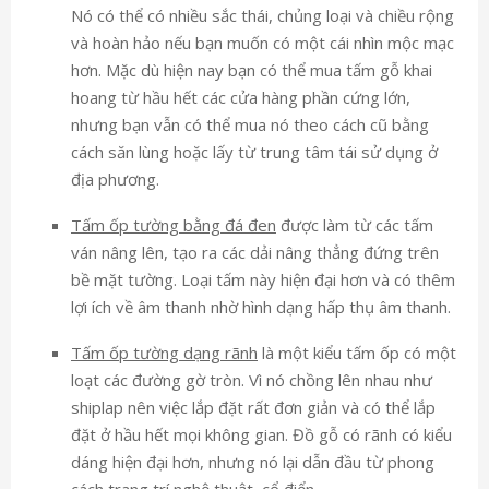
Nó có thể có nhiều sắc thái, chủng loại và chiều rộng
và hoàn hảo nếu bạn muốn có một cái nhìn mộc mạc
hơn. Mặc dù hiện nay bạn có thể mua tấm gỗ khai
hoang từ hầu hết các cửa hàng phần cứng lớn,
nhưng bạn vẫn có thể mua nó theo cách cũ bằng
cách săn lùng hoặc lấy từ trung tâm tái sử dụng ở
địa phương.
Tấm ốp tường bằng đá đen
được làm từ các tấm
ván nâng lên, tạo ra các dải nâng thẳng đứng trên
bề mặt tường. Loại tấm này hiện đại hơn và có thêm
lợi ích về âm thanh nhờ hình dạng hấp thụ âm thanh.
Tấm ốp tường dạng rãnh
là một kiểu tấm ốp có một
loạt các đường gờ tròn. Vì nó chồng lên nhau như
shiplap nên việc lắp đặt rất đơn giản và có thể lắp
đặt ở hầu hết mọi không gian. Đồ gỗ có rãnh có kiểu
dáng hiện đại hơn, nhưng nó lại dẫn đầu từ phong