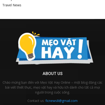
Travel News
ABOUT US
Chào mừng bạn đến với Mẹo Vặt Hay Online – một blog đăng các
bài viết thiết thực, mẹo vặt hay và hữu ích dành cho tất cả mọi
người trong cuộc sống.
Contact us:
ficnews8@gmail.com