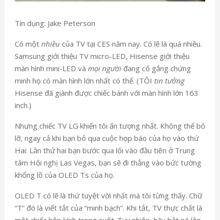
Tín dụng: Jake Peterson
Có một
nhiều
của TV tại CES năm nay. Có lẽ là quá nhiều.
Samsung giới thiệu TV micro-LED, Hisense giới thiệu
màn hình mini-LED và
mọi người
đang cố gắng chứng
minh họ có màn hình lớn nhất có thể. (TÔI
tin tưởng
Hisense đã giành được chiếc bánh với màn hình lớn 163
inch.)
Nhưng chiếc TV LG khiến tôi ấn tượng nhất. Không thể bỏ
lỡ, ngay cả khi bạn bỏ qua cuộc họp báo của họ vào thứ
Hai: Lần thứ hai bạn bước qua lối vào đầu tiên ở Trung
tâm Hội nghị Las Vegas, bạn sẽ đi thẳng vào bức tường
khổng lồ của OLED Ts của họ.
OLED T có lẽ là thứ tuyệt vời nhất mà tôi từng thấy. Chữ
“T” đó là viết tắt của “minh bạch”. Khi tắt, TV thực chất là