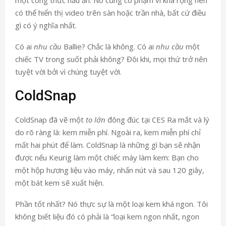
một công thức nấu ăn. Nó cũng có phạm vi khá rộng nên
có thể hiển thị video trên sàn hoặc trần nhà, bất cứ điều
gì có ý nghĩa nhất.
Có ai
nhu cầu
Ballie? Chắc là không. Có ai
nhu cầu
một
chiếc TV trong suốt phải không? Đôi khi, mọi thứ trở nên
tuyệt vời bởi vì chúng tuyệt vời.
ColdSnap
ColdSnap đã vẽ một
to lớn
đông đúc tại CES Ra mắt và lý
do rõ ràng là: kem miễn phí. Ngoài ra, kem miễn phí chỉ
mất hai phút để làm. ColdSnap là những gì bạn sẽ nhận
được nếu Keurig làm một chiếc máy làm kem: Bạn cho
một hộp hương liệu vào máy, nhấn nút và sau 120 giây,
một bát kem sẽ xuất hiện.
Phần tốt nhất? Nó thực sự là một loại kem khá ngon. Tôi
không biết liệu đó có phải là “loại kem ngon nhất, ngon