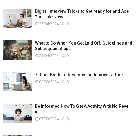
Digital Interview Tricks to Get ready for and Ace
Your Interview
23/04/2024
0
What to Do When You Get Laid Off: Guidelines and
Subsequent Steps
23/04/2024
0
7 Other Kinds of Resumes to Discover a Task
09/03/2024
0
Be informed How To Get A Activity With No Revel
in
07/03/2024
0