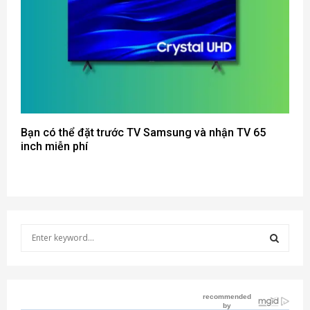
Bạn có thể đặt trước TV Samsung và nhận TV 65
inch miễn phí
S
e
a
S
r
c
E
h