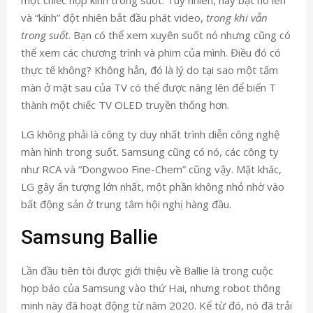
một chiếc hộp kính trong suốt. Tuy nhiên, hãy bật nó lên
và “kính” đột nhiên bắt đầu phát video,
trong khi vẫn
trong suốt
. Bạn có thể xem xuyên suốt nó nhưng cũng có
thể xem các chương trình và phim của mình. Điều đó có
thực tế không? Không hẳn, đó là lý do tại sao một tấm
màn ở mặt sau của TV có thể được nâng lên để biến T
thành một chiếc TV OLED truyền thống hơn.
LG không phải là công ty duy nhất trình diễn công nghệ
màn hình trong suốt. Samsung cũng có nó, các công ty
như RCA và “Dongwoo Fine-Chem” cũng vậy. Mặt khác,
LG gây ấn tượng lớn nhất, một phần không nhỏ nhờ vào
bất động sản ở trung tâm hội nghị hàng đầu.
Samsung Ballie
Lần đầu tiên tôi được giới thiệu về Ballie là trong cuộc
họp báo của Samsung vào thứ Hai, nhưng robot thông
minh này đã hoạt động từ năm 2020. Kể từ đó, nó đã trải