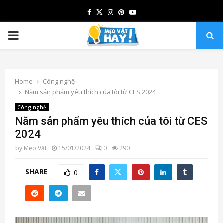
Facebook
Twitter
Instagram
Pinterest
Youtube
PRIMARY
MENU
Home
Công nghệ
Năm sản phẩm yêu thích của tôi từ CES 2024
Công nghệ
Năm sản phẩm yêu thích của tôi từ CES
2024
by
Mẹo Vặt
15/01/2024
0
290
SHARE
0