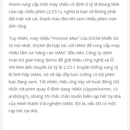
Vision cung cấp một máy chiếu cố định ở tỷ lệ khung hình
của rạp chiếu phim (2,35:1), nghĩa là bạn sẽ không phải
đối mặt với các thanh màu đen khi xem nhiều phim màn
ảnh rộng.
Tuy nhiên, máy chiếu “Horizon Max” của XGIMI khiến tôi
tò mò nhất. XGIMI đã hợp tác với IMAX để cung cấp máy
chiếu tầm xa “nâng cao IMAX” đầu tiên. Công ty dành
toàn bộ gian hàng demo để giới thiệu công nghệ và
Ồ
.
Khi hình ảnh chuyển từ tỷ lệ 2,35:1 truyền thống sang tỷ
lệ hình hộp IMAX, nó sẽ
lấp đầy
bức tường có bộ phim
bạn đang xem. Tất nhiên, hiệu ứng này sẽ hoạt động tốt
nhất với phim quay ở định dạng IMAX (
Oppenheimer
, có
ai không?), nhưng tôi chắc chắn muốn biến rạp hát tại nhà
của mình thành trải nghiệm IMAX. Đó là, nếu tôi có một
rạp hát tại nhà.