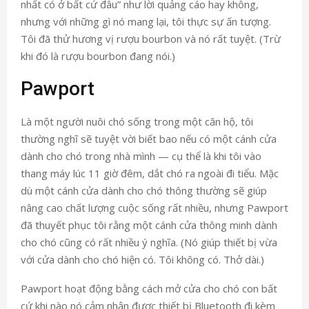
nhất có ở bất cứ đâu” như lời quảng cáo hay không,
nhưng với những gì nó mang lại, tôi thực sự ấn tượng.
Tôi đã thử hương vị rượu bourbon và nó rất tuyệt. (Trừ
khi đó là rượu bourbon đang nói.)
Pawport
Là một người nuôi chó sống trong một căn hộ, tôi
thường nghĩ sẽ tuyệt vời biết bao nếu có một cánh cửa
dành cho chó trong nhà mình — cụ thể là khi tôi vào
thang máy lúc 11 giờ đêm, dắt chó ra ngoài đi tiểu. Mặc
dù một cánh cửa dành cho chó thông thường sẽ giúp
nâng cao chất lượng cuộc sống rất nhiều, nhưng Pawport
đã thuyết phục tôi rằng một cánh cửa thông minh dành
cho chó cũng có rất nhiều ý nghĩa. (Nó giúp thiết bị vừa
với cửa dành cho chó hiện có. Tôi không có. Thở dài.)
Pawport hoạt động bằng cách mở cửa cho chó con bất
cứ khi nào nó cảm nhận được thiết bị Bluetooth đi kèm