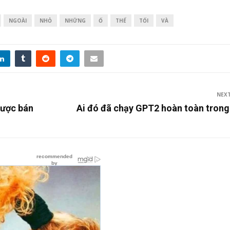
NGOÀI
NHỎ
NHỮNG
Ố
THỂ
TỐI
VÀ
NEX
được bán
Ai đó đã chạy GPT2 hoàn toàn trong