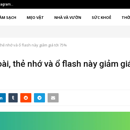
nstagram…
Sử dụng phương pháp 1
ÀM SẠCH
MẸO VẶT
NHÀ VÀ VƯỜN
SỨC KHOẺ
THỜ
hẻ nhớ và ổ flash này giảm giá tới 75%
i, thẻ nhớ và ổ flash này giảm gi