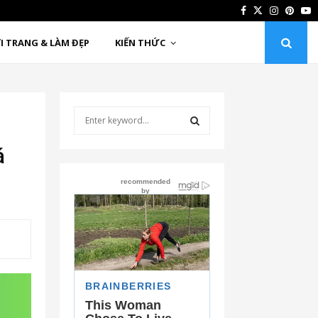
Facebook
Twitter
Instagr
Pinte
Y
2-12-12 để dọn…
‘TikTok Notes’ 
I TRANG & LÀM ĐẸP
KIẾN THỨC
S
e
a
S
á
r
c
E
h
f
A
o
r
R
:
C
H