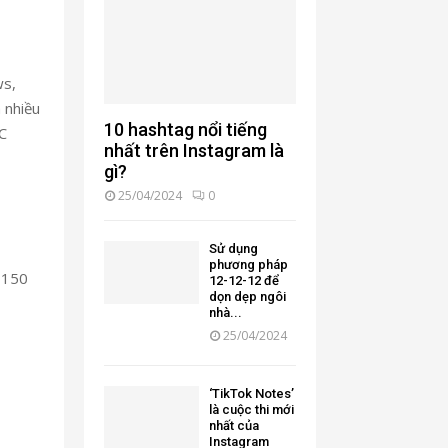
ws,
 nhiều
10 hashtag nổi tiếng
XC
nhất trên Instagram là
gì?
25/04/2024
0
Sử dụng
phương pháp
i 150
12-12-12 để
dọn dẹp ngôi
nhà...
25/04/2024
‘TikTok Notes’
là cuộc thi mới
nhất của
Instagram