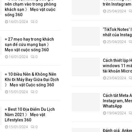
nên chạm vào trong phòng
trên Instagram 
khách sạn 》 Mẹo vặt cuộc
25/04/2024
sống 360
16/01/2024
0
‘TikTok Notes’ 
nhất của Insta
≡ 27 mẹo hay trong khách
25/04/2024
sạn để cứu mạng bạn 》
Mẹo vặt cuộc sống 360
16/01/2024
0
Cách thiết lập
windows 11 mà
tài khoản Micr
≡ 10 Điều Nên & Không Nên
23/04/2024
Khi Đi Máy Bay Giữa Đại Dịch
》 Mẹo vặt Cuộc sống 360
15/01/2024
0
Cách tắt Meta AI
Instagram, Me
WhatsApp
≡ Best 10 Địa Điểm Du Lịch
19/04/2024
Năm 2021 》 Mẹo vặt
Lifestyles 360
15/01/2024
0
Đánh giá: Anke