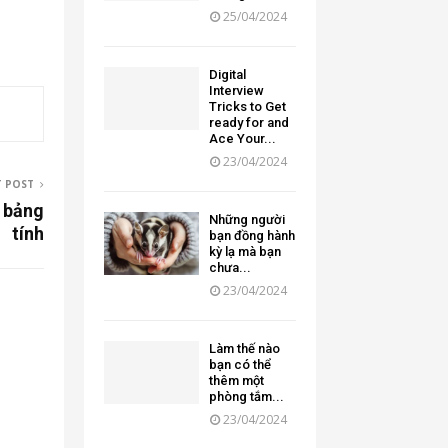
25/04/2024
Digital
Interview
Tricks to Get
ready for and
Ace Your...
23/04/2024
T POST
 bảng
Những người
tính
bạn đồng hành
kỳ lạ mà bạn
chưa...
23/04/2024
Làm thế nào
bạn có thể
thêm một
phòng tắm...
23/04/2024