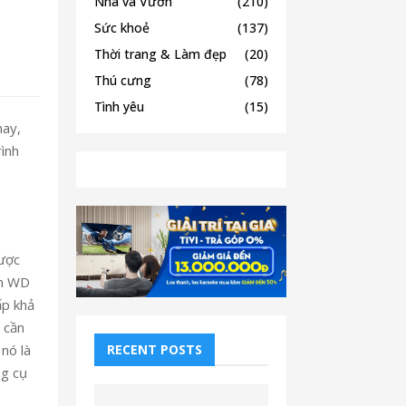
Nhà và Vườn
(210)
Sức khoẻ
(137)
Thời trang & Làm đẹp
(20)
Thú cưng
(78)
Tình yêu
(15)
nay,
rình
được
àn WD
ấp khả
 cần
RECENT POSTS
nó là
ng cụ