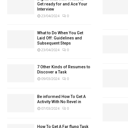
Get ready for and Ace Your
Interview
23/04/2024
0
What to Do When You Get
Laid Off: Guidelines and
Subsequent Steps
23/04/2024
0
7 Other Kinds of Resumes to
Discover a Task
09/03/2024
0
Be informed How To Get A
Activity With No Revel in
07/03/2024
0
How To Get A Far flung Task