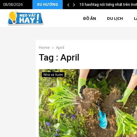
08/08/2026
XU HƯỚNG
10 hashtag nổi tiếng nhất trên I
ĐỒ ĂN
DU LỊCH
L
Home
April
Tag : April
Nhà và Vườn