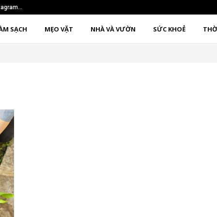
nstagram…
Sử dụng phương pháp 1
ÀM SẠCH
MẸO VẶT
NHÀ VÀ VƯỜN
SỨC KHOẺ
THỜ