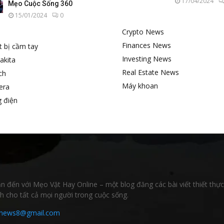
17/04/2024
Mẹo Cuộc Sống 360
15/01/2024
0
Crypto News
Finances News
ết bị cầm tay
Investing News
akita
Real Estate News
ch
Máy khoan
era
 điện
 đến với Mẹo Vặt Hay Online – một blog đăng các bài viết thiết thự
h cho tất cả mọi người trong cuộc sống.
cnews8@gmail.com