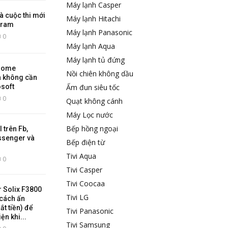
Máy lạnh Casper
là cuộc thi mới
Máy lạnh Hitachi
gram
Máy lạnh Panasonic
0
Máy lạnh Aqua
Máy lạnh tủ đứng
 Home
Nồi chiên không dầu
 không cần
osoft
Ấm đun siêu tốc
0
Quạt không cánh
Máy Lọc nước
Bếp hồng ngoại
 trên Fb,
ssenger và
Bếp điện từ
Tivi Aqua
0
Tivi Casper
Tivi Coocaa
r Solix F3800
Tivi LG
cách ấn
t tiền) để
Tivi Panasonic
ện khi...
Tivi Samsung