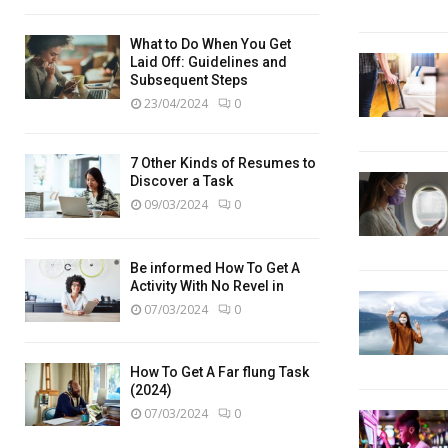
What to Do When You Get
Laid Off: Guidelines and
Subsequent Steps
23/04/2024
0
7 Other Kinds of Resumes to
Discover a Task
09/03/2024
0
Be informed How To Get A
Activity With No Revel in
07/03/2024
0
How To Get A Far flung Task
(2024)
07/03/2024
0