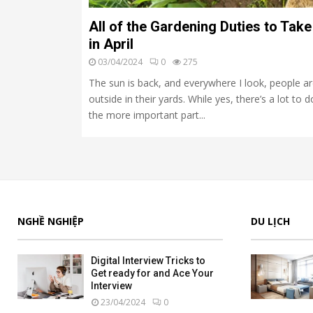
All of the Gardening Duties to Take
in April
03/04/2024
0
275
The sun is back, and everywhere I look, people a
outside in their yards. While yes, there’s a lot to d
the more important part...
NGHỀ NGHIỆP
DU LỊCH
Digital Interview Tricks to
Get ready for and Ace Your
Interview
23/04/2024
0