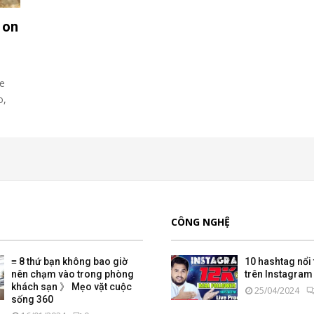
 on
re
o,
CÔNG NGHỆ
≡ 8 thứ bạn không bao giờ
10 hashtag nổi 
nên chạm vào trong phòng
trên Instagram 
khách sạn 》 Mẹo vặt cuộc
25/04/2024
sống 360