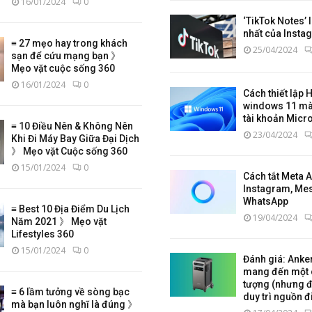
16/01/2024
0
‘TikTok Notes’ 
nhất của Insta
≡ 27 mẹo hay trong khách
25/04/2024
sạn để cứu mạng bạn 》
Mẹo vặt cuộc sống 360
16/01/2024
0
Cách thiết lập
windows 11 mà
tài khoản Micr
≡ 10 Điều Nên & Không Nên
23/04/2024
Khi Đi Máy Bay Giữa Đại Dịch
》 Mẹo vặt Cuộc sống 360
15/01/2024
0
Cách tắt Meta AI
Instagram, Me
WhatsApp
≡ Best 10 Địa Điểm Du Lịch
19/04/2024
Năm 2021 》 Mẹo vặt
Lifestyles 360
15/01/2024
0
Đánh giá: Anke
mang đến một 
tượng (nhưng đắ
≡ 6 lầm tưởng về sòng bạc
duy trì nguồn đi
mà bạn luôn nghĩ là đúng 》