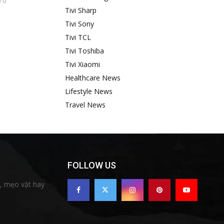
0
Tivi Sharp
Tivi Sony
Tivi TCL
Tivi Toshiba
Tivi Xiaomi
Healthcare News
Lifestyle News
Travel News
FOLLOW US
c, mẹo vặt hay