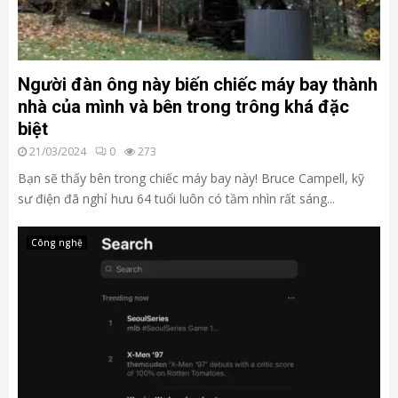
Người đàn ông này biến chiếc máy bay thành
nhà của mình và bên trong trông khá đặc
biệt
21/03/2024
0
273
Bạn sẽ thấy bên trong chiếc máy bay này! Bruce Campell, kỹ
sư điện đã nghỉ hưu 64 tuổi luôn có tầm nhìn rất sáng...
Công nghệ