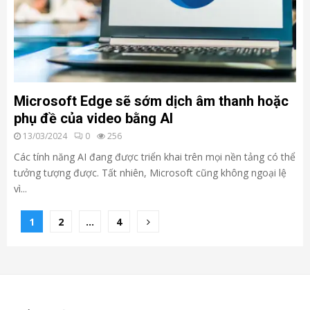
Microsoft Edge sẽ sớm dịch âm thanh hoặc
phụ đề của video bằng AI
13/03/2024
0
256
Các tính năng AI đang được triển khai trên mọi nền tảng có thể
tưởng tượng được. Tất nhiên, Microsoft cũng không ngoại lệ
vì...
Phân
1
2
…
4
trang
bài
viết