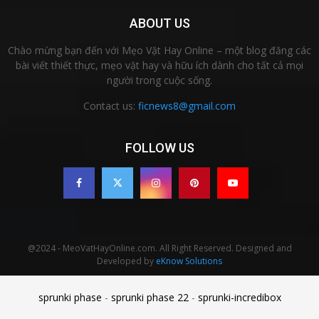
ABOUT US
Chào mừng bạn đến với Mẹo Vặt Hay Online – một blog đăng các
bài viết thiết thực, mẹo vặt hay và hữu ích dành cho tất cả mọi
người trong cuộc sống.
Contact us:
ficnews8@gmail.com
FOLLOW US
@2024 - MeoVatHayOnline.com. All Right Reserved. Designed and
Developed by
eKnow Solutions
sprunki phase
-
sprunki phase 22
-
sprunki-incredibox