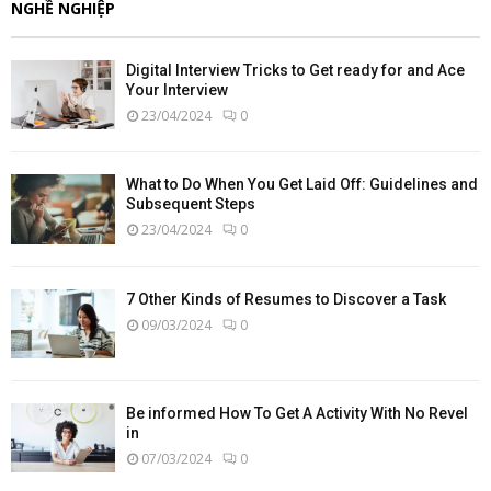
NGHỀ NGHIỆP
Digital Interview Tricks to Get ready for and Ace
Your Interview
23/04/2024
0
What to Do When You Get Laid Off: Guidelines and
Subsequent Steps
23/04/2024
0
7 Other Kinds of Resumes to Discover a Task
09/03/2024
0
Be informed How To Get A Activity With No Revel
in
07/03/2024
0