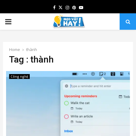
Facebook
Twitter
Instagram
Pinterest
Youtube
PRIMARY
MENU
Home
thành
Tag : thành
Công nghệ