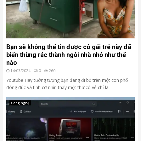
Bạn sẽ không thể tin được cô gái trẻ này đã
biến thùng rác thành ngôi nhà nhỏ như thế
nào
14/03/2024
0
260
Youtube Hãy tưởng tượng bạn đang đi bộ trên một con phố
đông đúc và tình cờ nhìn thấy một thứ có vẻ chỉ là...
Công nghệ