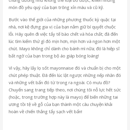
món đồ yêu quý của bạn trông xỉn màu và cũ kỹ.
Bước vào thế giới của những phương thuốc kỳ quặc tại
nhà, nơi kệ đựng gia vị của bạn nắm giữ bí quyết chuộc
lỗi. Hãy quên đi việc tẩy tế bào chết và hóa chất; đã đến
lúc tìm kiếm thứ gì đó mịn hơn, mịn hơn và ngon hơn một
chút. Mayo không chỉ dành cho bánh mì nữa; đó là hiệp sĩ
bất ngờ của bạn trong bộ áo giáp bóng loáng!
Vì vậy, hãy lấy lọ sốt mayonnaise đó và chuẩn bị cho một
chút phép thuật. Đã đến lúc lật ngược những nếp nhăn đó
và những vết bẩn đó từ trong ra ngoài. Có mưu đồ?
Chuyển sang trang tiếp theo, nơi chúng tôi nỗ lực hết sức
(hoặc, trong trường hợp này là mayo) để biến những tai
ương tồi tệ về gỗ của bạn thành một câu chuyện khải
hoàn về chiến thắng tẩy sạch vết bẩn!