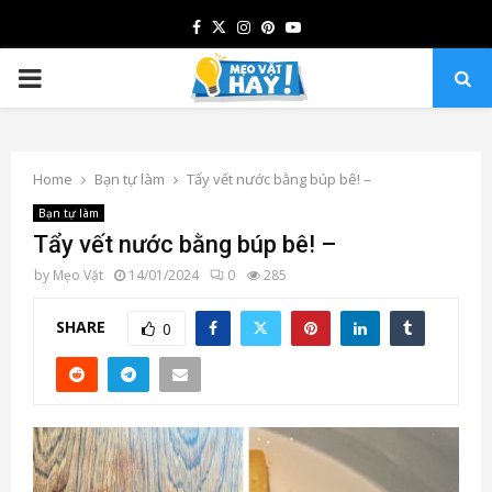
Facebook
Twitter
Instagram
Pinterest
Youtube
PRIMARY
MENU
Home
Bạn tự làm
Tẩy vết nước bằng búp bê! –
Bạn tự làm
Tẩy vết nước bằng búp bê! –
by
Mẹo Vặt
14/01/2024
0
285
SHARE
0