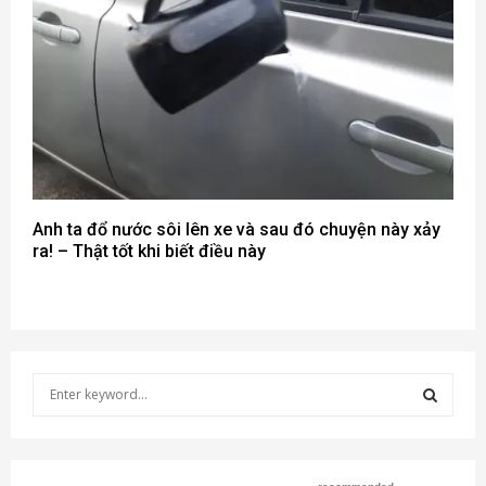
Anh ta đổ nước sôi lên xe và sau đó chuyện này xảy
ra! – Thật tốt khi biết điều này
S
e
a
S
r
c
E