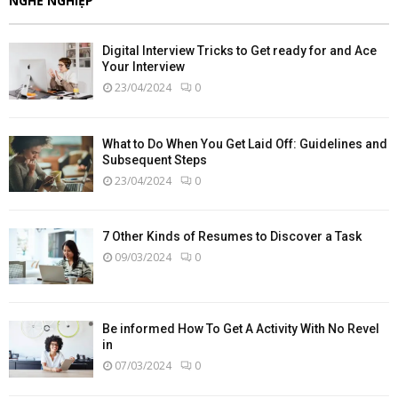
NGHỀ NGHIỆP
Digital Interview Tricks to Get ready for and Ace
Your Interview
23/04/2024
0
What to Do When You Get Laid Off: Guidelines and
Subsequent Steps
23/04/2024
0
7 Other Kinds of Resumes to Discover a Task
09/03/2024
0
Be informed How To Get A Activity With No Revel
in
07/03/2024
0