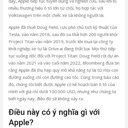
đây, Apple tiếp tục tuyển dụng và nghiên cứu, sau khi bị
nhiều thương hiệu ô tô lớn từ chối, họ hợp tác với
Volkswagen trên một chiếc xe tải không người lái.
Apple đã thuê Doug Field, cựu phó chủ tịch kỹ thuật của
Tesla, vào năm 2018, sau đó sa thải hơn 200 người khỏi
Project Titan vào năm 2019, trước khi mua lại công ty
khởi nghiệp xe tự lái Drive.ai đang thất bại. Mọi thứ tiếp
tục xuống dốc đối với Project Titan: Doug Field rời dự án
vào năm 2021 và vào cuối năm 2022, Bloomberg đưa tin
rằng Apple đã thu hẹp quy mô khả năng tự lái từ mọi con
đường xuống chỉ còn đường cao tốc. Cũng trong báo cáo
đó, chúng tôi biết được Apple có kế hoạch bán ô tô của
mình với giá chỉ dưới 100.000 USD, nhưng như chúng ta
biết ngày nay, điều đó sẽ không xảy ra.
Điều này có ý nghĩa gì với
Apple?