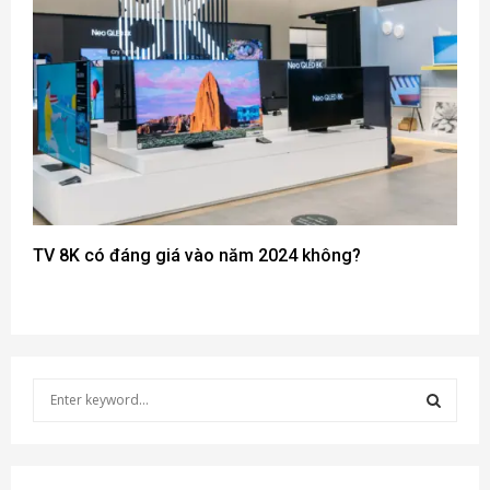
TV 8K có đáng giá vào năm 2024 không?
S
e
a
S
r
c
E