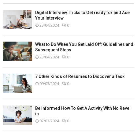
Digital Interview Tricks to Get ready for and Ace
Your Interview
23/04/2024
0
What to Do When You Get Laid Off: Guidelines and
Subsequent Steps
23/04/2024
0
7 Other Kinds of Resumes to Discover a Task
09/03/2024
0
Be informed How To Get A Activity With No Revel
in
07/03/2024
0