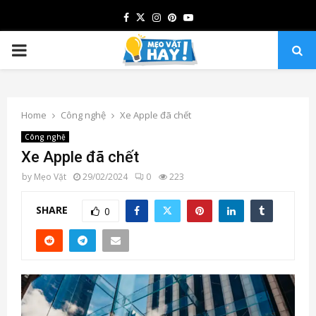
Facebook
Twitter
Instagram
Pinterest
Youtube
PRIMARY
MENU
Home
Công nghệ
Xe Apple đã chết
Công nghệ
Xe Apple đã chết
by
Mẹo Vặt
29/02/2024
0
223
SHARE
0