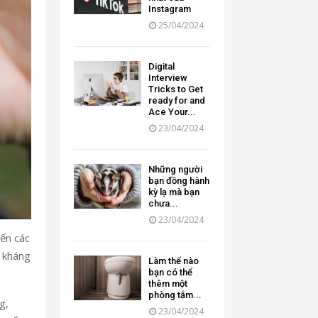
Instagram
25/04/2024
Digital
Interview
Tricks to Get
ready for and
Ace Your...
23/04/2024
Những người
bạn đồng hành
kỳ lạ mà bạn
chưa...
23/04/2024
đến các
g kháng
Làm thế nào
bạn có thể
thêm một
phòng tắm...
g,
23/04/2024