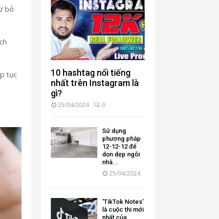
từ bỏ
ách
10 hashtag nổi tiếng
ếp tục
nhất trên Instagram là
gì?
25/04/2024
0
Sử dụng
phương pháp
12-12-12 để
dọn dẹp ngôi
nhà...
25/04/2024
‘TikTok Notes’
là cuộc thi mới
nhất của