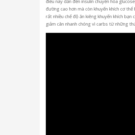
điều này dẫn đến insulin chuyển hóa glucose
đường cao hơn mà còn khuyến khích cơ thể b
rất nhiều chế độ ăn kiêng khuyến khích bạn 
giảm cân nhanh chóng vì carbs từ những th