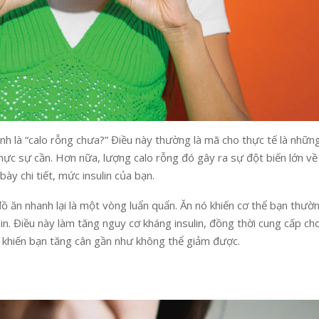
nh là “calo rỗng chưa?” Điều này thường là mã cho thực tế là nhữn
thực sự cần. Hơn nữa, lượng calo rỗng đó gây ra sự đột biến lớn v
ày chi tiết, mức insulin của bạn.
đồ ăn nhanh lại là một vòng luẩn quẩn. Ăn nó khiến cơ thể bạn thườ
n. Điều này làm tăng nguy cơ kháng insulin, đồng thời cung cấp ch
à khiến bạn tăng cân gần như không thể giảm được.