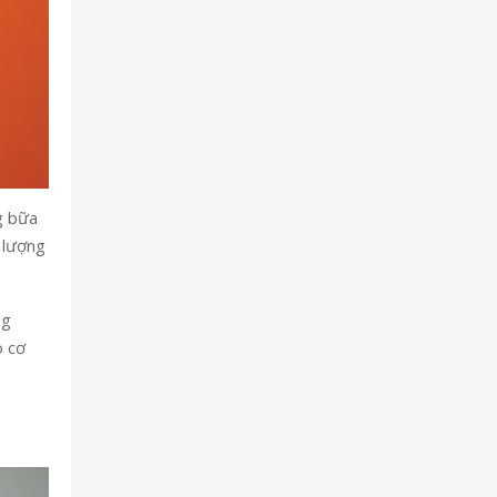
g bữa
ề lượng
ng
o cơ