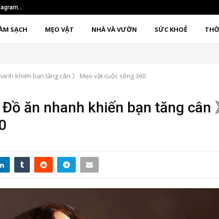
nstagram…
Sử dụng phương pháp 1
ÀM SẠCH
MẸO VẶT
NHÀ VÀ VƯỜN
SỨC KHOẺ
THỜ
hanh khiến bạn tăng cân 》 Mẹo vặt cuộc sống 360
 Đồ ăn nhanh khiến bạn tăng cân
0