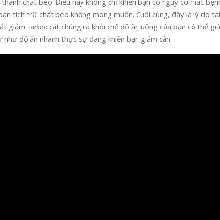
 thành chất béo. Điều này không chỉ khiến bạn có nguy cơ mắc bệnh
ạn tích trữ chất béo không mong muốn. Cuối cùng, đây là lý do tạ
cắt giảm carbs: cắt chúng ra khỏi chế độ ăn uống của bạn có thể gi
ứ như đồ ăn nhanh thực sự đang khiến bạn giảm cân.