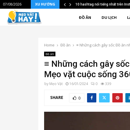
07/08/2026
XU HƯỚNG
10 hashtag nổi tiếng nhất trên I
ĐỒ ĂN
DU LỊCH
L
Home
Đồ ăn
≡ Những cách gây sốc Đồ ăn n
Đồ ăn
≡ Những cách gây sốc
Mẹo vặt cuộc sống 36
by
Mẹo Vặt
16/01/2024
0
339
SHARE
0