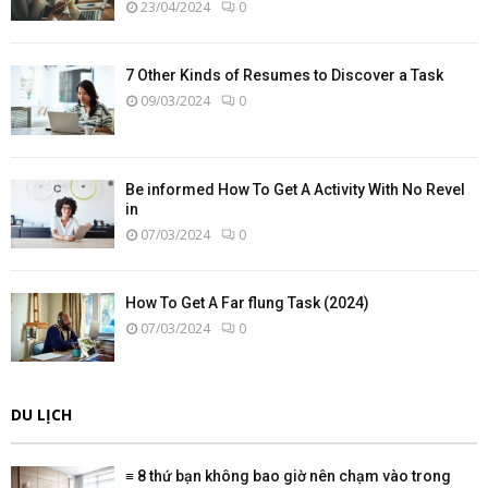
23/04/2024
0
7 Other Kinds of Resumes to Discover a Task
09/03/2024
0
Be informed How To Get A Activity With No Revel
in
07/03/2024
0
How To Get A Far flung Task (2024)
07/03/2024
0
DU LỊCH
≡ 8 thứ bạn không bao giờ nên chạm vào trong