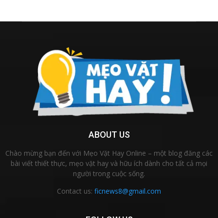
ABOUT US
Chào mừng bạn đến với Mẹo Vặt Hay Online – một blog đăng các
bài viết thiết thực, mẹo vặt hay và hữu ích dành cho tất cả mọi
người trong cuộc sống.
Contact us:
ficnews8@gmail.com