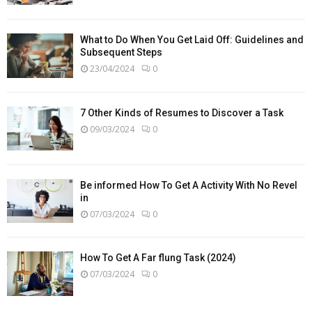
What to Do When You Get Laid Off: Guidelines and
Subsequent Steps
23/04/2024
0
7 Other Kinds of Resumes to Discover a Task
09/03/2024
0
Be informed How To Get A Activity With No Revel
in
07/03/2024
0
How To Get A Far flung Task (2024)
07/03/2024
0