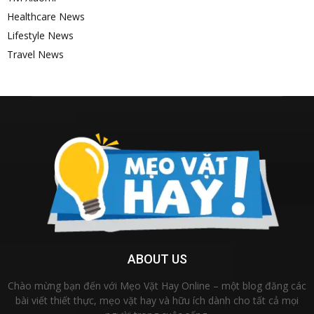
Healthcare News
Lifestyle News
Travel News
ABOUT US
Chào mừng bạn đến với Mẹo Vặt Hay Online – một blog đăng các
bài viết thiết thực, mẹo vặt hay và hữu ích dành cho tất cả mọi