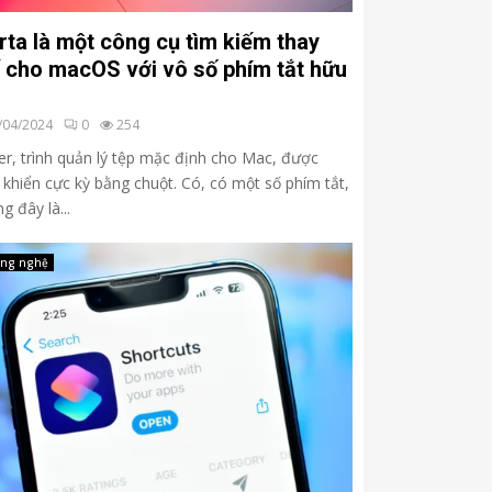
ta là một công cụ tìm kiếm thay
 cho macOS với vô số phím tắt hữu
/04/2024
0
254
er, trình quản lý tệp mặc định cho Mac, được
 khiển cực kỳ bằng chuột. Có, có một số phím tắt,
g đây là...
ng nghệ