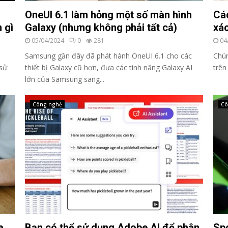
OneUI 6.1 làm hỏng một số màn hình
Các
 gì
Galaxy (nhưng không phải tất cả)
xác
05/04/2024
0
281
04
Samsung gần đây đã phát hành OneUI 6.1 cho các
Chún
 sử
thiết bị Galaxy cũ hơn, đưa các tính năng Galaxy AI
trên
lớn của Samsung sang...
Công nghệ
Cô
a
Bạn có thể sử dụng Adobe AI để phân
Spo