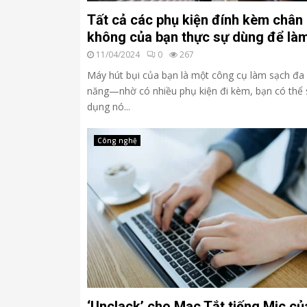
Tất cả các phụ kiện đính kèm chân
không của bạn thực sự dùng để làm
11/04/2024
0
267
Máy hút bụi của bạn là một công cụ làm sạch đa
năng—nhờ có nhiều phụ kiện đi kèm, bạn có thể
dụng nó...
Công nghệ
‘Unclack’ cho Mac Tắt tiếng Mic củ