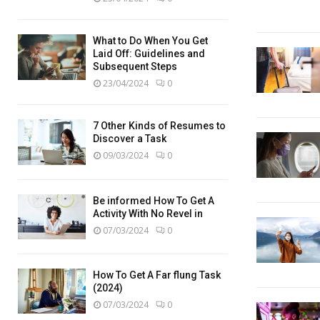
What to Do When You Get
Laid Off: Guidelines and
Subsequent Steps
23/04/2024
0
7 Other Kinds of Resumes to
Discover a Task
09/03/2024
0
Be informed How To Get A
Activity With No Revel in
07/03/2024
0
How To Get A Far flung Task
(2024)
07/03/2024
0