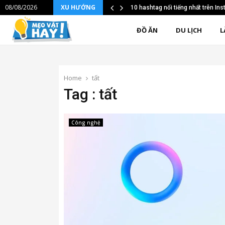
08/08/2026
XU HƯỚNG
10 hashtag nổi tiếng nhất trên I
ĐỒ ĂN
DU LỊCH
L
Home
tất
Tag : tất
Công nghệ