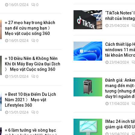
16/01/2024
0
‘TikTok Notes’ 
nhất của Insta
≡ 27 mẹo hay trong khách
25/04/2024
sạn để cứu mạng bạn 》
Mẹo vặt cuộc sống 360
16/01/2024
0
Cách thiết lập
windows 11 mà
tài khoản Micr
≡ 10 Điều Nên & Không Nên
23/04/2024
Khi Đi Máy Bay Giữa Đại Dịch
》 Mẹo vặt Cuộc sống 360
15/01/2024
0
Đánh giá: Anke
mang đến một 
tượng (nhưng đắ
≡ Best 10 Địa Điểm Du Lịch
duy trì nguồn đi
Năm 2021 》 Mẹo vặt
17/04/2024
Lifestyles 360
15/01/2024
0
IMac 24 inch tấ
giảm giá 450 
≡ 6 lầm tưởng về sòng bạc
16/04/2024