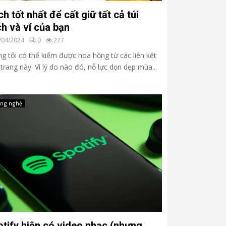
h tốt nhất để cất giữ tất cả túi
h và ví của bạn
/04/2024
0
277
g tôi có thể kiếm được hoa hồng từ các liên kết
 trang này. Vì lý do nào đó, nỗ lực dọn dẹp mùa...
ng nghệ
tify hiện có video nhạc (nhưng