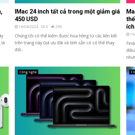
,
IMac 24 inch tất cả trong một giảm giá
Mar
450 USD
thế
ích
16/04/2024
0
290
16
ây
Chúng tôi có thể kiếm được hoa hồng từ các liên kết
 là
trên trang này.Giá ưu đãi và tính sẵn có có thể thay
Find
đổi...
điều
nhưn
Công nghệ
Cô