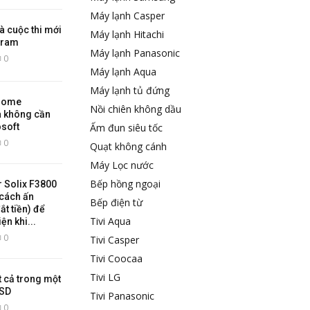
Máy lạnh Casper
là cuộc thi mới
Máy lạnh Hitachi
gram
Máy lạnh Panasonic
0
Máy lạnh Aqua
Máy lạnh tủ đứng
 Home
Nồi chiên không dầu
 không cần
osoft
Ấm đun siêu tốc
0
Quạt không cánh
Máy Lọc nước
Bếp hồng ngoại
r Solix F3800
cách ấn
Bếp điện từ
t tiền) để
Tivi Aqua
ện khi...
0
Tivi Casper
Tivi Coocaa
Tivi LG
t cả trong một
USD
Tivi Panasonic
0