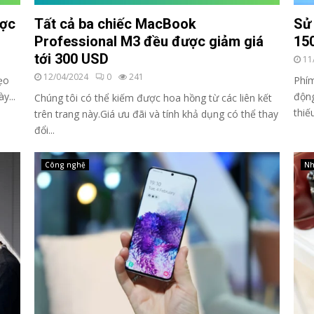
ược
Tất cả ba chiếc MacBook
Sử
Professional M3 đều được giảm giá
150
tới 300 USD
11
12/04/2024
0
241
ẹo
Phím
y...
động
Chúng tôi có thể kiếm được hoa hồng từ các liên kết
thiếu
trên trang này.Giá ưu đãi và tính khả dụng có thể thay
đổi...
Công nghệ
Nh