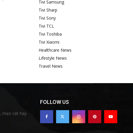
Tivi Samsung
Tivi Sharp
Tivi Sony
Tivi TCL
Tivi Toshiba
Tivi Xiaomi
Healthcare News
Lifestyle News
Travel News
FOLLOW US
c, mẹo vặt hay