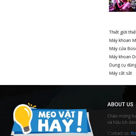
Thiết giới thi
Máy khoan M
Máy cửa Bos
Máy khoan D
Dụng cụ dùng
Máy cắt sắt
ABOUT US
Chào mừng bạn
và hữu ích dàn
Contact us:
fi