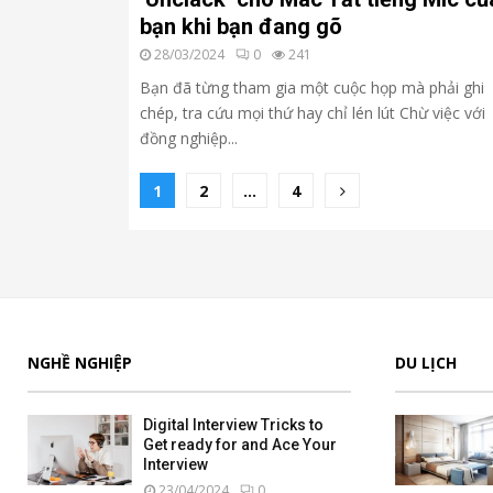
bạn khi bạn đang gõ
28/03/2024
0
241
Bạn đã từng tham gia một cuộc họp mà phải ghi
chép, tra cứu mọi thứ hay chỉ lén lút Chừ việc với
đồng nghiệp...
Phân
1
2
…
4
trang
bài
viết
NGHỀ NGHIỆP
DU LỊCH
Digital Interview Tricks to
Get ready for and Ace Your
Interview
23/04/2024
0