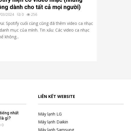
ng dành cho tất cả mọi người)
/03/2024
0
256
vui: Spotify cuối cùng cũng đã thêm video ca nhạc
danh mục của mình. Tin xấu: Các video ca nhạc
hể không...
LIÊN KẾT WEBSITE
tiếng nhất
Máy lạnh LG
là gì?
Máy lạnh Daikin
0
Máy lạnh Samsung