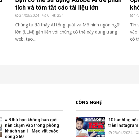
tích và tóm tắt các tài liệu lớn
khô
24/03/2024
0
254
14
Chúng ta đã thấy AI tổng quát và Mô hình ngôn ngữ
Tin 
lớn (LLM) gắn liền với chúng có thể xây dựng trang
vào 
web, tạo...
có t
CÔNG NGHỆ
≡ 8 thứ bạn không bao giờ
10 hashtag nổi 
nên chạm vào trong phòng
trên Instagram 
khách sạn 》 Mẹo vặt cuộc
25/04/2024
sống 360