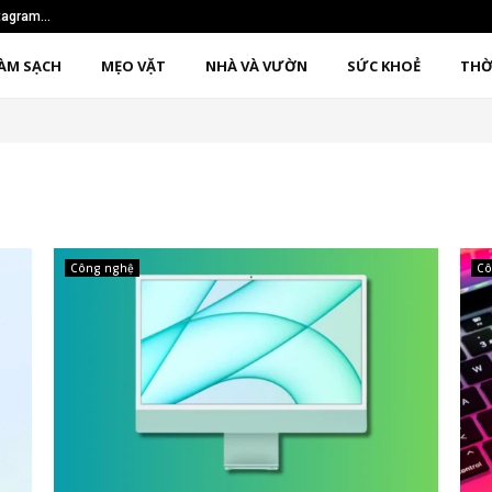
nstagram…
Sử dụng phương pháp 1
ÀM SẠCH
MẸO VẶT
NHÀ VÀ VƯỜN
SỨC KHOẺ
THỜ
Công nghệ
Cô