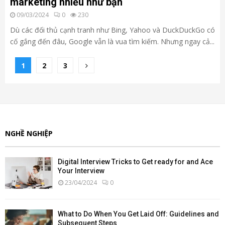
marketing nhiều như bạn
09/03/2024
0
230
Dù các đối thủ cạnh tranh như Bing, Yahoo và DuckDuckGo có
cố gắng đến đâu, Google vẫn là vua tìm kiếm. Nhưng ngay cả...
Phân
1
2
3
trang
bài
viết
NGHỀ NGHIỆP
Digital Interview Tricks to Get ready for and Ace
Your Interview
23/04/2024
0
What to Do When You Get Laid Off: Guidelines and
Subsequent Steps