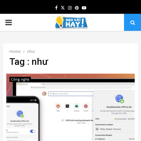
Facebook
Twitter
Instagram
Pinterest
Youtube
PRIMARY
MENU
Home
như
Tag : như
Công nghệ