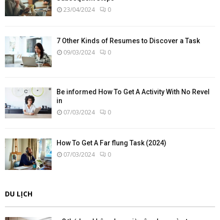
23/04/2024
0
7 Other Kinds of Resumes to Discover a Task
09/03/2024
0
Be informed How To Get A Activity With No Revel
in
07/03/2024
0
How To Get A Far flung Task (2024)
07/03/2024
0
DU LỊCH