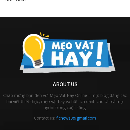
ABOUT US
Chào mừng bạn đến với Mẹo Vặt Hay Online – một blog đăng các
bài viết thiết thực, mẹo vặt hay và hữu ích dành cho tất cả mọi
người trong cuộc sống.
Contact us:
ficnews8@gmail.com