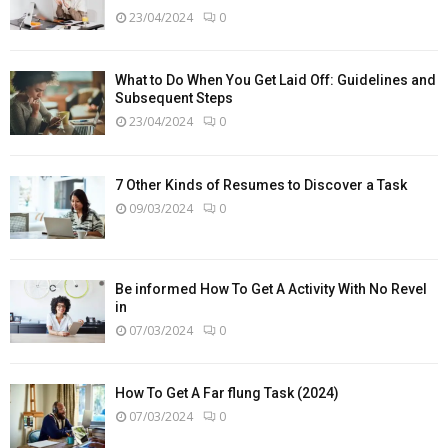
23/04/2024
0
What to Do When You Get Laid Off: Guidelines and
Subsequent Steps
23/04/2024
0
7 Other Kinds of Resumes to Discover a Task
09/03/2024
0
Be informed How To Get A Activity With No Revel
in
07/03/2024
0
How To Get A Far flung Task (2024)
07/03/2024
0