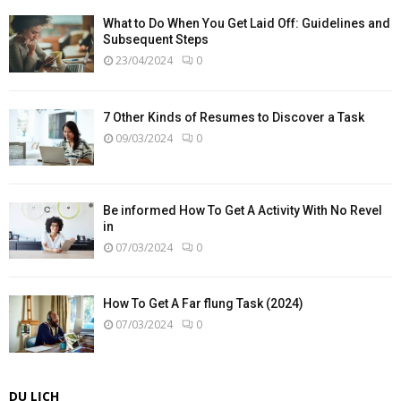
What to Do When You Get Laid Off: Guidelines and
Subsequent Steps
23/04/2024
0
7 Other Kinds of Resumes to Discover a Task
09/03/2024
0
Be informed How To Get A Activity With No Revel
in
07/03/2024
0
How To Get A Far flung Task (2024)
07/03/2024
0
DU LỊCH