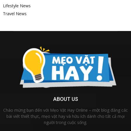
Lifestyle News
Travel News
ABOUT US
Chào mừng bạn đến với Mẹo Vặt Hay Online – một blog đăng các
bài viết thiết thực, mẹo vặt hay và hữu ích dành cho tất cả mọi
người trong cuộc sống.