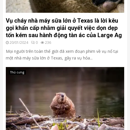
Vụ cháy nhà máy sữa lớn ở Texas là lời kêu
gọi khẩn cấp nhằm giải quyết việc dọn dẹp
tốn kém sau hành động tàn ác của Large Ag
20/01/2024
0
236
Mọi người trên toàn thế giới đã xem đoạn phim về vụ nổ tại
một nhà máy sữa lớn ở Texas, gây ra vụ hỏa...
Thú cưng