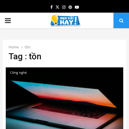
Facebook
Twitter
Instagram
Pinterest
Youtube
PRIMARY
MENU
Home
tồn
Tag : tồn
Công nghệ